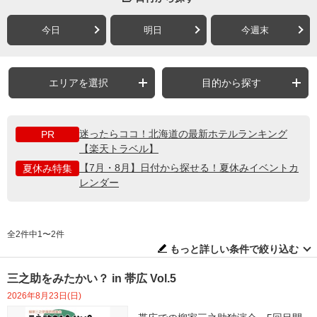
今日
明日
今週末
エリアを選択
目的から探す
迷ったらココ！北海道の最新ホテルランキング
PR
【楽天トラベル】
【7月・8月】日付から探せる！夏休みイベントカ
夏休み特集
レンダー
全2件中1〜2件
もっと詳しい条件で絞り込む
三之助をみたかい？ in 帯広 Vol.5
2026年8月23日(日)