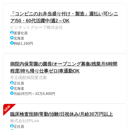
「コンビニのお弁当盛り付け・製造」週払い可/シニ
ア/50・60代活躍中/週2～OK
ビジネットグループ株式会社
派遣社員
北海道
時給1,160円
病院内保育園の園長/オープニング募集/残業月6時間
程度/持ち帰り仕事ゼロ/車通勤OK
市立函館病院愛児園
正社員
北海道
月給28万円～32万4,400円
NEW
臨床検査技師/常勤/治験/日祝休み/月給30万円以上
株式会社EPLink
正社員