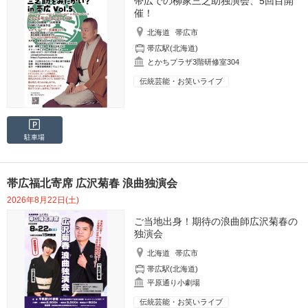
帯広での柳家三之助独演会、5回目開
催！
北海道
帯広市
帯広駅(北海道)
とかちプラザ3階研修室304
伝統芸能・お笑いライブ
駐車場
帯広福北寄席 広沢菊春 浪曲独演会
2026年8月22日(土)
ご当地出身！期待の浪曲師広沢菊春の
独演会
北海道
帯広市
帯広駅(北海道)
平原通り小劇場
伝統芸能・お笑いライブ