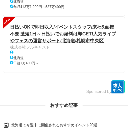
北海道
年収413万1,200円～537万400円
NEW
日払いOKで即日収入/イベントスタッフ/来社&面接
不要 激短1日～日払いでお給料は即GET!人気ライブ
やフェスの運営サポート/北海道/札幌市中央区
株式会社フルキャスト
北海道
日給1万400円～
Sponsored by
おすすめ記事
北海道で今週末に開催されるおすすめイベント20選