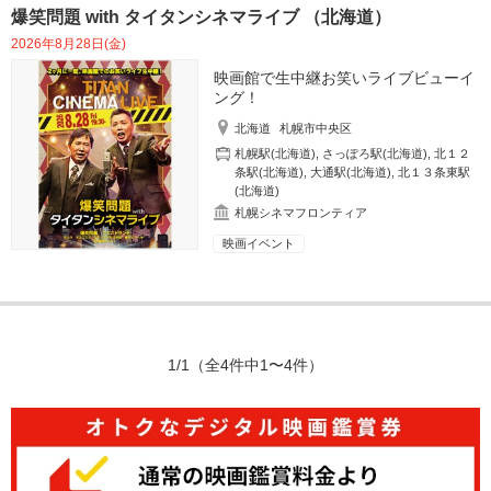
爆笑問題 with タイタンシネマライブ （北海道）
2026年8月28日(金)
映画館で生中継お笑いライブビューイ
ング！
北海道
札幌市中央区
札幌駅(北海道)
,
さっぽろ駅(北海道)
,
北１２
条駅(北海道)
,
大通駅(北海道)
,
北１３条東駅
(北海道)
札幌シネマフロンティア
映画イベント
1/1
（全4件中1〜4件）