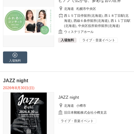
ピアノで広がる、多彩な音の世界
北海道
札幌市中央区
西１５丁目停留所(北海道)
,
西１８丁目駅(北
海道)
,
西線６条停留所(北海道)
,
西１１丁目駅
(北海道)
,
中央区役所前停留所(北海道)
ウィステリアホール
入場無料
ライブ・音楽イベント
入場無料
JAZZ night
2026年8月30日(日)
JAZZ night
北海道
小樽市
旧日本郵船株式会社小樽支店
ライブ・音楽イベント