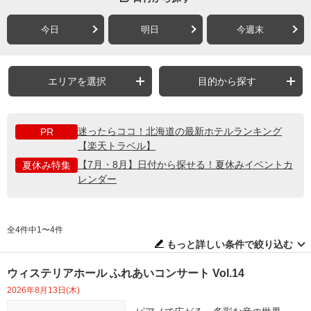
今日
明日
今週末
エリアを選択
目的から探す
迷ったらココ！北海道の最新ホテルランキング
PR
【楽天トラベル】
【7月・8月】日付から探せる！夏休みイベントカ
夏休み特集
レンダー
全4件中1〜4件
もっと詳しい条件で絞り込む
ウィステリアホール ふれあいコンサート Vol.14
2026年8月13日(木)