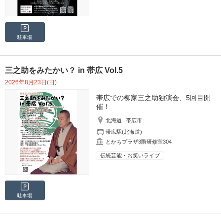
駐車場
三之助をみたかい？ in 帯広 Vol.5
2026年8月23日(日)
帯広での柳家三之助独演会、5回目開
催！
北海道
帯広市
帯広駅(北海道)
とかちプラザ3階研修室304
伝統芸能・お笑いライブ
駐車場