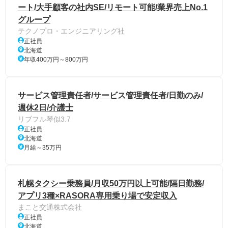
ート/大手顧客の社内SE/リモート可能/業界売上No.1
グループ
テクノプロ・エンジニアリング社
正社員
北海道
年収400万円～800万円
サービス管理責任者/サービス管理責任者/日勤のみ/
週休2日/介護士
リブフル琴似3.7
正社員
北海道
月給～35万円
札幌タクシー乗務員/月収50万円以上可能/隔日勤務/
アプリ3種×RASORA専用乗り場で安定収入
まこと交通株式会社
正社員
北海道