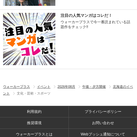
注目の人気マンガはコレだ！
ウォーカープラスで今一番読まれている話
題作をチェック!!
ウォーカープラス
イベント
2026年08月
午後・夕方開催
北海道のイベ
ント
文化・芸術・スポーツ
利用規約
プライバシーポリシー
推奨環境
お問い合わせ
ウォーカープラスとは
Webプッシュ通知について