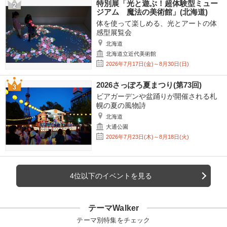
特別展「光と遊ぶ！超体験型ミュー
ジアム 魔法の美術館」(北海道)
体を使って楽しめる、光とアートの体
感型展覧会
北海道
北海道立近代美術館
2026年7月17日(金)～8月30日(日)
2026さっぽろ夏まつり(第73回)
ビアガーデンや盆踊りが開催される札
幌の夏の風物詩
北海道
大通公園
2026年7月23日(木)～8月18日(火)
4位以下のイベントを見る
テーマWalker
テーマ別特集をチェック