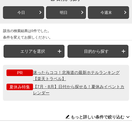
今日
明日
今週末
該当の検索結果は0件でした。
条件を変えてお探しください。
エリアを選択
目的から探す
迷ったらココ！北海道の最新ホテルランキング
PR
【楽天トラベル】
【7月・8月】日付から探せる！夏休みイベントカ
夏休み特集
レンダー
もっと詳しい条件で絞り込む