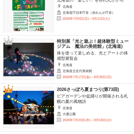
北海道の「楽しい」を赤れんがから
北海道
北海道庁旧本庁舎（赤れんが庁舎）
2026年7月5日(日)～9月12日(土)
特別展「光と遊ぶ！超体験型ミュー
ジアム 魔法の美術館」(北海道)
体を使って楽しめる、光とアートの体
感型展覧会
北海道
北海道立近代美術館
2026年7月17日(金)～8月30日(日)
2026さっぽろ夏まつり(第73回)
ビアガーデンや盆踊りが開催される札
幌の夏の風物詩
北海道
大通公園
2026年7月23日(木)～8月18日(火)