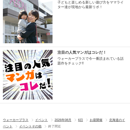
子どもと楽しめる新しい遊び方をママライ
ター達が現地から最新リポ！
注目の人気マンガはコレだ！
ウォーカープラスで今一番読まれている話
題作をチェック!!
ウォーカープラス
イベント
2026年08月
6日
お昼開催
北海道のイ
ベント
イベントその他
終了間近