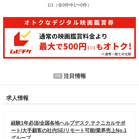
1/1
（全0件中1〜0件）
注目情報
求人情報
経験1年必須/全国各地ヘルプデスク.テクニカルサポ
ート/大手顧客の社内SE/リモート可能/業界売上No.1
グループ