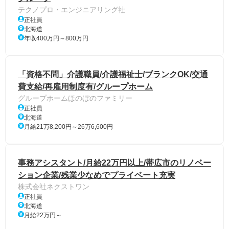
テクノプロ・エンジニアリング社
正社員
北海道
年収400万円～800万円
「資格不問」介護職員/介護福祉士/ブランクOK/交通
費支給/再雇用制度有/グループホーム
グループホームほのぼのファミリー
正社員
北海道
月給21万8,200円～26万6,600円
事務アシスタント/月給22万円以上/帯広市のリノベー
ション企業/残業少なめでプライベート充実
株式会社ネクストワン
正社員
北海道
月給22万円～