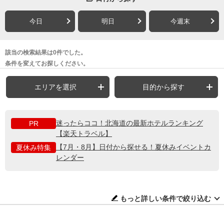
今日
明日
今週末
該当の検索結果は0件でした。
条件を変えてお探しください。
エリアを選択
目的から探す
迷ったらココ！北海道の最新ホテルランキング
PR
【楽天トラベル】
【7月・8月】日付から探せる！夏休みイベントカ
夏休み特集
レンダー
もっと詳しい条件で絞り込む