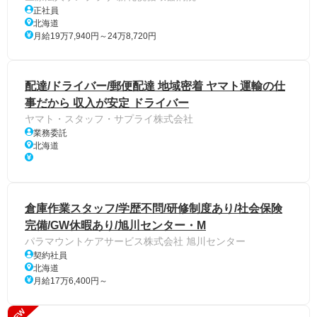
正社員
北海道
月給19万7,940円～24万8,720円
配達/ドライバー/郵便配達 地域密着 ヤマト運輸の仕
事だから 収入が安定 ドライバー
ヤマト・スタッフ・サプライ株式会社
業務委託
北海道
倉庫作業スタッフ/学歴不問/研修制度あり/社会保険
完備/GW休暇あり/旭川センター・M
パラマウントケアサービス株式会社 旭川センター
契約社員
北海道
月給17万6,400円～
NEW