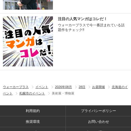
注目の人気マンガはコレだ！
ウォーカープラスで今一番読まれている話
題作をチェック!!
ウォーカープラス
イベント
2026年08月
28日
お昼開催
北海道のイ
ベント
札幌市のイベント
美術展・博物展
利用規約
プライバシーポリシー
推奨環境
お問い合わせ