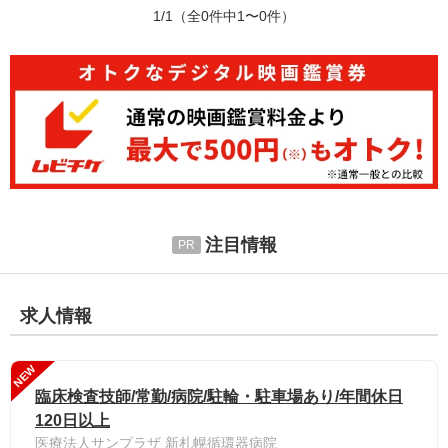
1/1
（全0件中1〜0件）
注目情報
求人情報
NEW
臨床検査技師/常勤/病院/駐輪・駐車場あり/年間休日
120日以上
医療法人サンプラザ 新札幌循環器病院