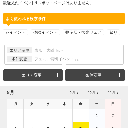
最近見たイベント&スポットページはありません。
よく使われる検索条件
花イベント
体験イベント
物産展・観光フェア
祭り
エリア変更
東京、大阪市
など
条件変更
フェス、無料イベント
など
エリア変更
条件変更
8月
9月
10月
11月
月
火
水
木
金
土
日
1
2