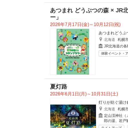
あつまれ どうぶつの森 × J
ー」
2026年7月17日(金)～10月12日(祝)
あつまれどうぶ
北海道
札幌
JR北海道の各
体験イベント・
夏灯路
2026年6月1日(月)～10月31日(土)
灯りが紡ぐ湯け
北海道
札幌
定山渓神社（
郎の湯、岩戸