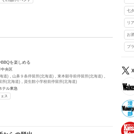
その他のイベント
七
リ
お
プ
BBQを楽しめる
市中央区
海道)
,
山鼻９条停留所(北海道)
,
東本願寺前停留所(北海道)
,
所(北海道)
,
資生館小学校前停留所(北海道)
ホテル東急
フェス