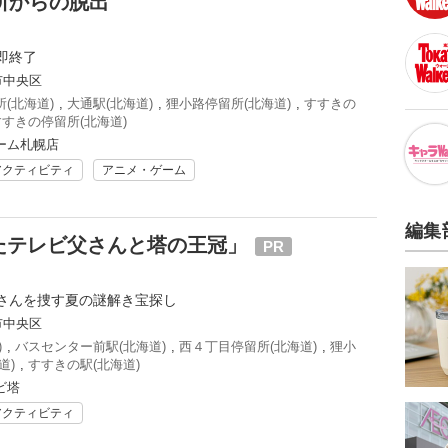
所からの脱出
即終了
市中央区
(北海道)
,
大通駅(北海道)
,
狸小路停留所(北海道)
,
すすきの
すすきの停留所(北海道)
ーム札幌店
アクティビティ
アニメ・ゲーム
編集
たテレビ父さんと塔の王冠」
PR
さんを捜す夏の謎解き宝探し
市中央区
)
,
バスセンター前駅(北海道)
,
西４丁目停留所(北海道)
,
狸小
道)
,
すすきの駅(北海道)
ビ塔
アクティビティ