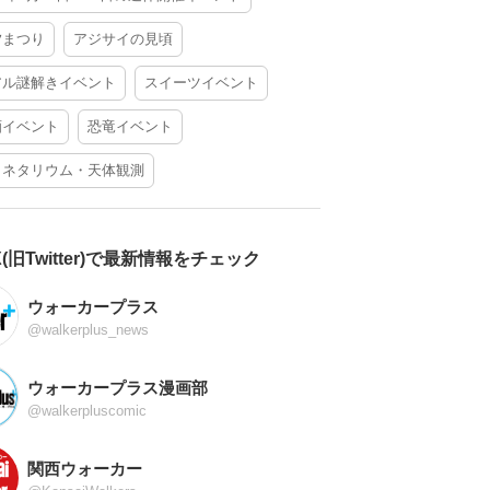
夕まつり
アジサイの見頃
アル謎解きイベント
スイーツイベント
酒イベント
恐竜イベント
ラネタリウム・天体観測
X(旧Twitter)で最新情報をチェック
ウォーカープラス
@walkerplus_news
ウォーカープラス漫画部
@walkerpluscomic
関西ウォーカー