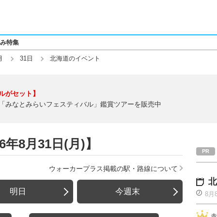
み特集
月
31日
北海道のイベント
ルがセット】
「みなとみらいフェスティバル」鑑賞ツアーを販売中
年8月31日(月)】
ウォーカープラス掲載の駅・路線について
北
明日
今週末
8月
赤