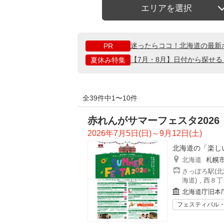
エリアを選択
迷ったらココ！北海道の最新
PR
【7月・8月】日付から探せ
夏休み特集
全39件中1〜10件
赤れんがサマーフェスタ2026
2026年7月5日(日)～9月12日(土)
北海道の「楽し
北海道
札幌
さっぽろ駅(北
海道)
,
西８丁
北海道庁旧本
フェスティバル