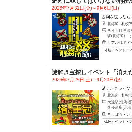
絶対にxxしてはいけない刑務
2026年7月31日(金)～9月6日(日)
規則を破ったら
北海道
札幌
西４丁目停留所
駅(北海道)
,
リアル脱出ゲ
体験イベント・
謎解き宝探しイベント「消え
2026年7月25日(土)～9月23日(祝)
消えたテレビ父
北海道
札幌
大通駅(北海道
路停留所(北海
さっぽろテレ
体験イベント・