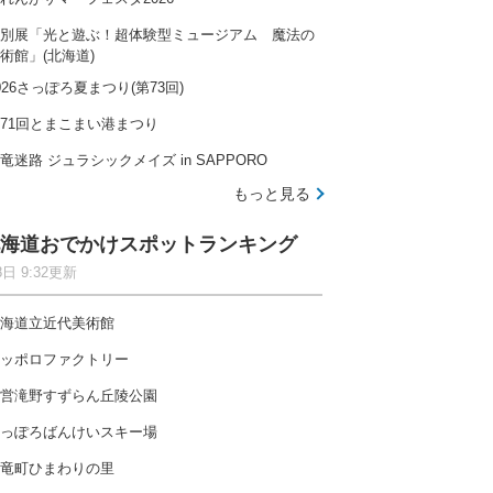
別展「光と遊ぶ！超体験型ミュージアム 魔法の
術館」(北海道)
026さっぽろ夏まつり(第73回)
71回とまこまい港まつり
竜迷路 ジュラシックメイズ in SAPPORO
もっと見る
海道おでかけスポットランキング
8日 9:32更新
海道立近代美術館
ッポロファクトリー
営滝野すずらん丘陵公園
っぽろばんけいスキー場
竜町ひまわりの里