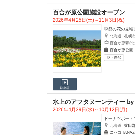
百合が原公園施設オープン
2026年4月25日(土)～11月3日(祝)
季節の花の見頃
北海道
札幌
百合が原駅(北
百合が原公園
花・自然
駐車場
水上のアフタヌーンティー b
2026年4月29日(水)～10月12日(月)
ドーナツボート
北海道
虻田
ニセコHANA