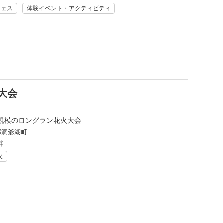
フェス
体験イベント・アクティビティ
大会
規模のロングラン花火大会
郡洞爺湖町
畔
火