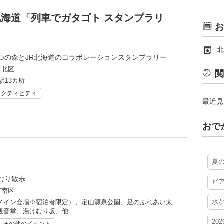
R北海道「列車でガタゴト スタンプラリ
お
北
つの森とJR北海道のコラボレーションスタンプラリー
市北区
閲
駅13カ所
アクティビティ
最近見
おで
夏
むり散歩
ビ
市南区
水
メイン会場※宿泊者限定）、定山源泉公園、足のふれあい太
観音堂、湯けむり坂、他
20