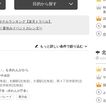
目的から探す
特
美
2
ホテルランキング【楽天トラベル】
第
る！夏休みイベントカレンダー
恐
もっと詳しい条件で絞り込む
北
8月
北
い」を赤れんがから
市中央区
サ
海道)
,
札幌駅(北海道)
,
大通駅(北海道)
,
西４丁目停留所(北
国
目停留所(北海道)
庁舎（赤れんが庁舎）
さ
・パレード
展示会
北