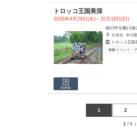
トロッコ王国美深
2026年4月29日(水)～10月18日(日)
緑の中を駆け抜け
北海道
中川
トロッコ王国
体験イベント・
駐車場
1
2
1
/ 