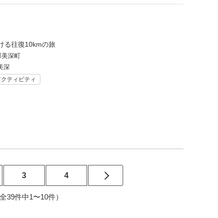
る往復10kmの旅
郡美深町
美深
アクティビティ
3
4
4（全39件中1〜10件）