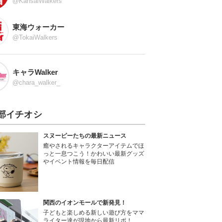
@KansaiWalkers
東海ウォーカー
@TokaiWalkers
キャラWalker
@chara_walker_
部イチオシ
スヌーピーたちの最新ニュース
癒やされるキャラクターアイテムでほ
っと一息つこう！かわいい最新グッズ
やイベント情報を毎日配信
関西のイオンモールで新発見！
子どもと楽しめる新しい遊び方をママ
ライター達が現地から最新リポ！