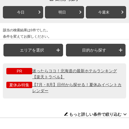
今日
明日
今週末
該当の検索結果は0件でした。
条件を変えてお探しください。
エリアを選択
目的から探す
迷ったらココ！北海道の最新ホテルランキング
PR
【楽天トラベル】
【7月・8月】日付から探せる！夏休みイベントカ
夏休み特集
レンダー
もっと詳しい条件で絞り込む