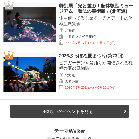
特別展「光と遊ぶ！超体験型ミュー
ジアム 魔法の美術館」(北海道)
体を使って楽しめる、光とアートの体
感型展覧会
北海道
北海道立近代美術館
2026年7月17日(金)～8月30日(日)
2026さっぽろ夏まつり(第73回)
ビアガーデンや盆踊りが開催される札
幌の夏の風物詩
北海道
大通公園
2026年7月23日(木)～8月18日(火)
4位以下のイベントを見る
テーマWalker
テーマ別特集をチェック