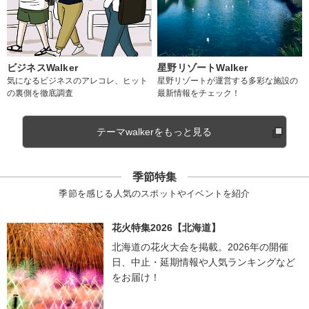
ビジネスWalker
星野リゾートWalker
気になるビジネスのアレコレ、ヒット
星野リゾートが運営する多彩な施設の
の裏側を徹底調査
最新情報をチェック！
テーマwalkerをもっと見る
季節特集
季節を感じる人気のスポットやイベントを紹介
花火特集2026【北海道】
北海道の花火大会を掲載。2026年の開催
日、中止・延期情報や人気ランキングなど
をお届け！