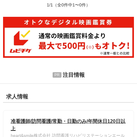
1/1
（全0件中1〜0件）
注目情報
求人情報
准看護師/訪問看護/常勤・日勤のみ/年間休日120日以
上
heart&smile株式会社 訪問看護リハビリステーションエール