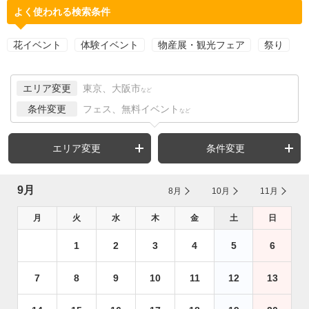
よく使われる検索条件
花イベント
体験イベント
物産展・観光フェア
祭り
エリア変更
東京、大阪市
など
条件変更
フェス、無料イベント
など
エリア変更
条件変更
9月
8月
10月
11月
月
火
水
木
金
土
日
1
2
3
4
5
6
7
8
9
10
11
12
13