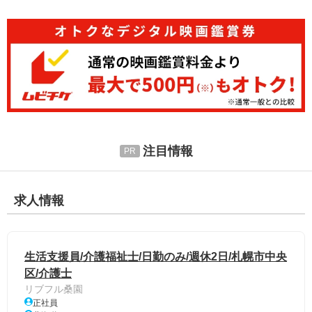
注目情報
求人情報
生活支援員/介護福祉士/日勤のみ/週休2日/札幌市中央
区/介護士
リブフル桑園
正社員