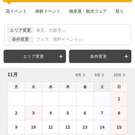
花イベント
体験イベント
物産展・観光フェア
祭り
エリア変更
東京、大阪市
など
条件変更
フェス、無料イベント
など
エリア変更
条件変更
11月
8月
9月
10月
月
火
水
木
金
土
日
1
2
3
4
5
6
7
8
9
10
11
12
13
14
15