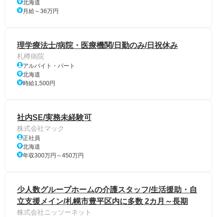
北海道
月給～36万円
理学療法士/病院・医療機関/日勤のみ/日祝休み
札樽病院
アルバイト・パート
北海道
時給1,500円
社内SE/実務未経験可
株式会社マック
正社員
北海道
年収300万円～450万円
少人数グループホームの介護スタッフ/生活援助・自
立支援メイン/札幌市豊平区内に多数 2カ月～長期
株式会社ニッソーネット