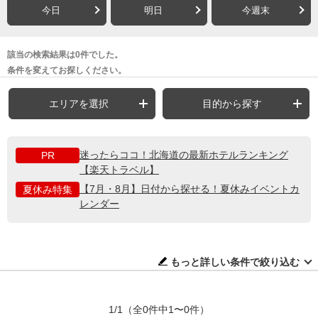
今日
明日
今週末
該当の検索結果は0件でした。
条件を変えてお探しください。
エリアを選択
目的から探す
迷ったらココ！北海道の最新ホテルランキング
PR
【楽天トラベル】
【7月・8月】日付から探せる！夏休みイベントカ
夏休み特集
レンダー
もっと詳しい条件で絞り込む
1/1
（全0件中1〜0件）