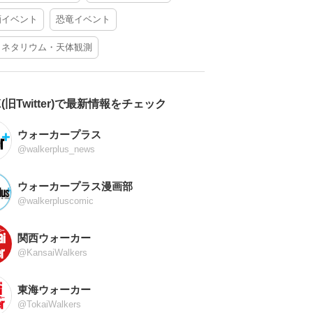
酒イベント
恐竜イベント
ラネタリウム・天体観測
X(旧Twitter)で最新情報をチェック
ウォーカープラス
@walkerplus_news
ウォーカープラス漫画部
@walkerpluscomic
関西ウォーカー
@KansaiWalkers
東海ウォーカー
@TokaiWalkers