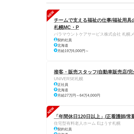
NEW
チームで支える福祉の仕事/福祉用具
札幌MC・P
パラマウントケアサービス株式会社 札幌
契約社員
北海道
月給19万6,000円～
接客・販売スタッフ/自動車販売店/完全
UNIVERSE札幌
正社員
北海道
月給27万円～64万4,000円
NEW
「年間休日120日以上」/正看護師/常
住宅型有料老人ホーム Eはうす札幌
契約社員