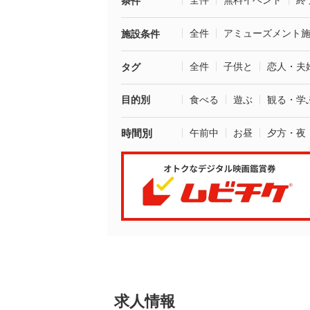
全件
無料イベント
終
条件
全件
アミューズメント
施設条件
全件
子供と
恋人・夫
タグ
目的別
食べる
遊ぶ
観る・学
時間別
午前中
お昼
夕方・夜
求人情報