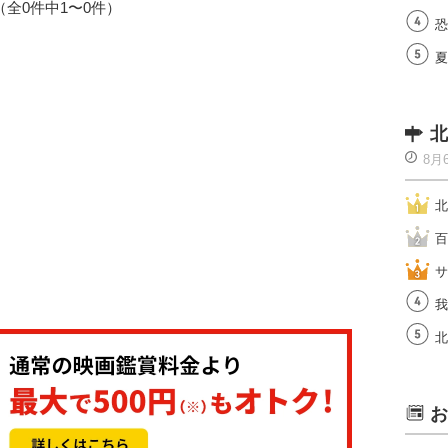
1（全0件中1〜0件）
恐
夏
北
8月
北
百
サ
我
北
お