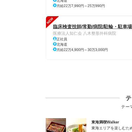
北海道
月給22万7,990円～25万990円
NEW
臨床検査技師/常勤/病院/駐輪・駐車場
医療法人知仁会 八木整形外科病院
正社員
北海道
月給22万4,900円～30万3,000円
テ
テー
東海満喫Walker
東海エリアを楽しむた