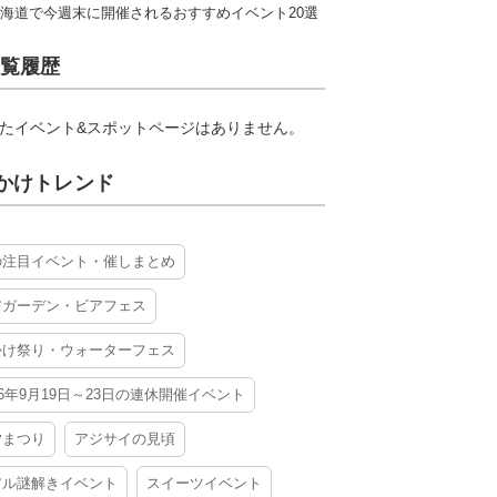
海道で今週末に開催されるおすすめイベント20選
覧履歴
たイベント&スポットページはありません。
かけトレンド
の注目イベント・催しまとめ
アガーデン・ビアフェス
かけ祭り・ウォーターフェス
26年9月19日～23日の連休開催イベント
夕まつり
アジサイの見頃
アル謎解きイベント
スイーツイベント