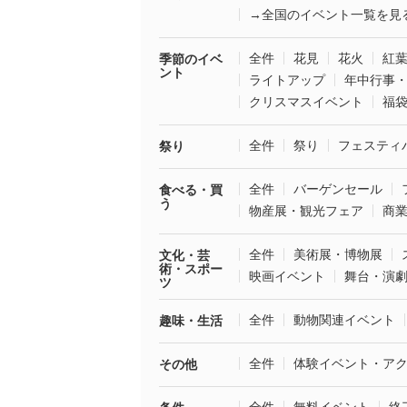
→全国のイベント一覧を見
全件
花見
花火
紅
季節のイベ
ント
ライトアップ
年中行事
クリスマスイベント
福
全件
祭り
フェスティ
祭り
全件
バーゲンセール
食べる・買
う
物産展・観光フェア
商
全件
美術展・博物展
文化・芸
術・スポー
映画イベント
舞台・演
ツ
全件
動物関連イベント
趣味・生活
全件
体験イベント・ア
その他