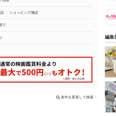
了間際
施設
ショッピング施設
婦で
編集
ぶ
条件を変更して検索