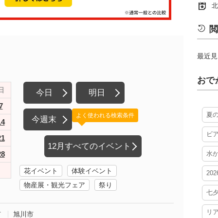
北
閲
最近見
おで
日
今日
明日
7
夏
よく使われる検索条件
今週末
14
ビ
21
12月すべてのイベント
28
水
花イベント
体験イベント
20
物産展・観光フェア
祭り
七
リ
市
旭川市