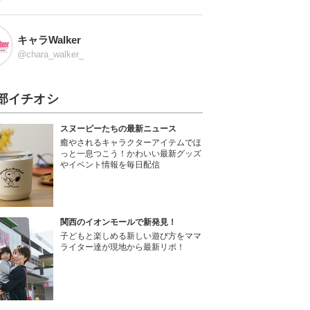
キャラWalker
@chara_walker_
部イチオシ
スヌーピーたちの最新ニュース
癒やされるキャラクターアイテムでほ
っと一息つこう！かわいい最新グッズ
やイベント情報を毎日配信
関西のイオンモールで新発見！
子どもと楽しめる新しい遊び方をママ
ライター達が現地から最新リポ！