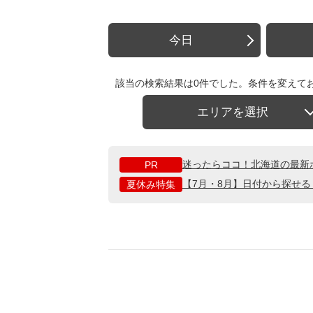
今日
該当の検索結果は0件でした。条件を変えて
エリアを選択
迷ったらココ！北海道の最新
PR
【7月・8月】日付から探せ
夏休み特集