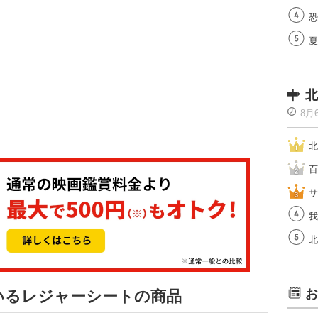
恐
夏
北
8月
北
百
サ
我
北
お
ているレジャーシートの商品