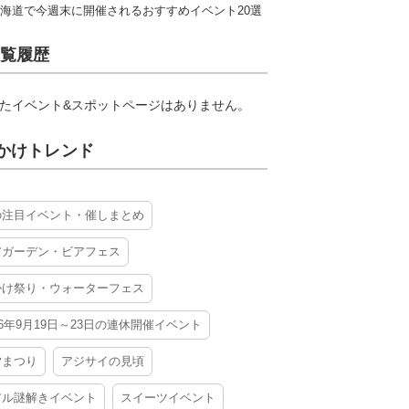
海道で今週末に開催されるおすすめイベント20選
覧履歴
たイベント&スポットページはありません。
かけトレンド
の注目イベント・催しまとめ
アガーデン・ビアフェス
かけ祭り・ウォーターフェス
26年9月19日～23日の連休開催イベント
夕まつり
アジサイの見頃
アル謎解きイベント
スイーツイベント