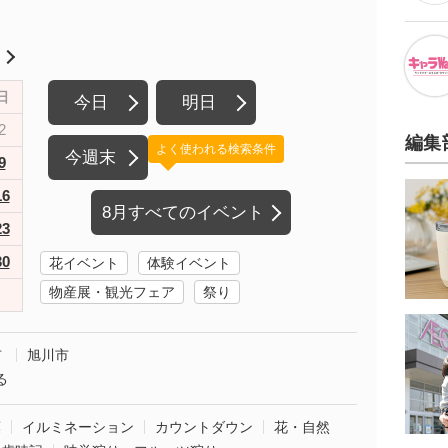
月
日
今日
明日
2
編集
よく使われる検索条件
今週末
9
16
8月すべてのイベント
23
30
花イベント
体験イベント
物産展・観光フェア
祭り
市
旭川市
る
葉
イルミネーション
カウントダウン
花・自然