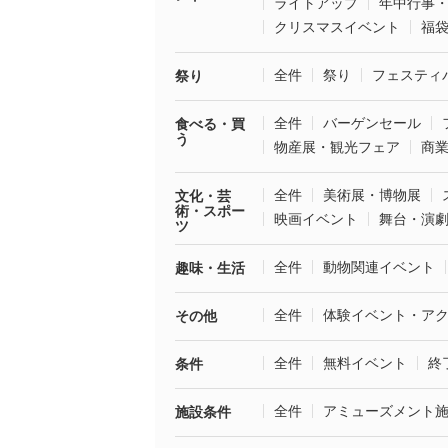
ライトアップ
年中行事
クリスマスイベント
福
全件
祭り
フェスティ
祭り
全件
バーゲンセール
食べる・買
う
物産展・観光フェア
商
全件
美術展・博物展
文化・芸
術・スポー
映画イベント
舞台・演
ツ
全件
動物関連イベント
趣味・生活
全件
体験イベント・ア
その他
全件
無料イベント
終
条件
全件
アミューズメント
施設条件