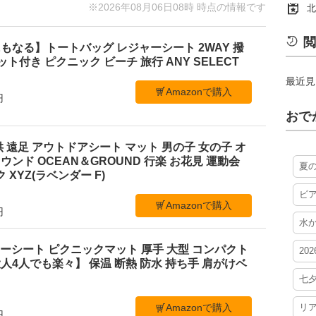
※2026年08月06日08時 時点の情報です
北
閲
もなる】トートバッグ レジャーシート 2WAY 撥
ケット付き ピクニック ビーチ 旅行 ANY SELECT
最近見
Amazonで購入
円
おで
 遠足 アウトドアシート マット 男の子 女の子 オ
ンド OCEAN＆GROUND 行楽 お花見 運動会
夏
 XYZ(ラベンダー F)
ビ
Amazonで購入
円
水
レジャーシート ピクニックマット 厚手 大型 コンパクト
20
4人でも楽々】 保温 断熱 防水 持ち手 肩がけベ
七
リ
Amazonで購入
円