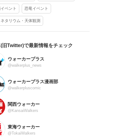
酒イベント
恐竜イベント
ラネタリウム・天体観測
X(旧Twitter)で最新情報をチェック
ウォーカープラス
@walkerplus_news
ウォーカープラス漫画部
@walkerpluscomic
関西ウォーカー
@KansaiWalkers
東海ウォーカー
@TokaiWalkers