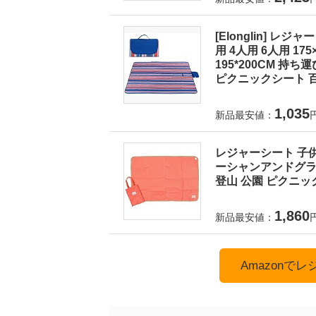
[Elonglin] レ
用 4人用 6人用 175×1
195*200CM 持
ピクニックシート 百
1,035
新品最安値：
レジャーシート 子供
ーシャンアンドグラウ
登山 公園 ピクニック
1,860
新品最安値：
Amazonで