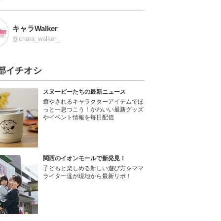
キャラWalker
@chara_walker_
部イチオシ
スヌーピーたちの最新ニュース
癒やされるキャラクターアイテムでほ
っと一息つこう！かわいい最新グッズ
やイベント情報を毎日配信
関西のイオンモールで新発見！
子どもと楽しめる新しい遊び方をママ
ライター達が現地から最新リポ！