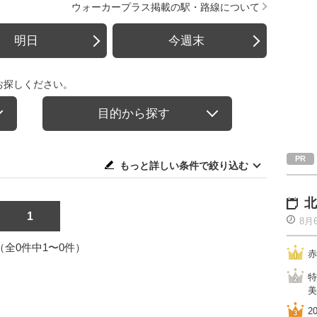
ウォーカープラス掲載の駅・路線について
明日
今週末
お探しください。
目的から探す
もっと詳しい条件で絞り込む
北
1
8月
1（全0件中1〜0件）
赤
特
美
2