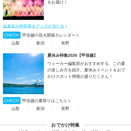
をお届け！
金麦花火特等席＆グッズが当たる
CHECK!
甲信越の花火開催カレンダー
山梨
新潟
長野
夏休み特集2026【甲信越】
ウォーカー編集部がおすすめする、この夏
の楽しみ方を紹介。夏休みイベント＆おで
かけスポット情報が盛りだくさん！
CHECK!
甲信越の夏祭りはこちら
山梨
新潟
長野
おでかけ特集