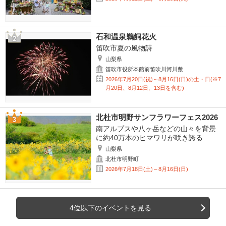
石和温泉鵜飼花火
笛吹市夏の風物詩
山梨県
笛吹市役所本館前笛吹川河川敷
2026年7月20日(祝)～8月16日(日)の土・日(※7
月20日、8月12日、13日を含む)
北杜市明野サンフラワーフェス2026
南アルプスや八ヶ岳などの山々を背景
に約40万本のヒマワリが咲き誇る
山梨県
北杜市明野町
2026年7月18日(土)～8月16日(日)
4位以下のイベントを見る