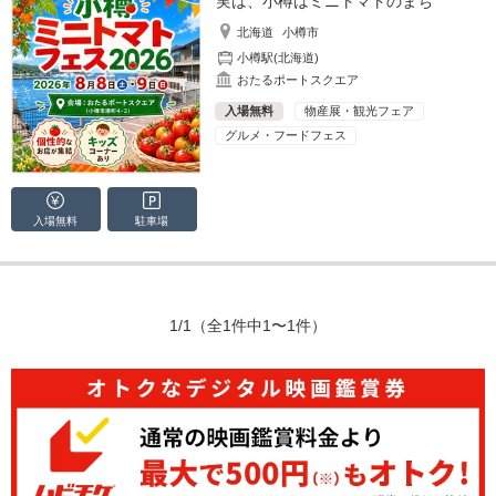
実は、小樽はミニトマトのまち
北海道
小樽市
小樽駅(北海道)
おたるポートスクエア
入場無料
物産展・観光フェア
グルメ・フードフェス
入場無料
駐車場
1/1
（全1件中1〜1件）