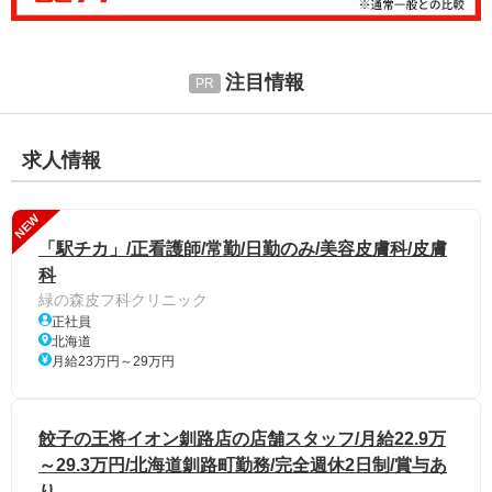
注目情報
求人情報
NEW
「駅チカ」/正看護師/常勤/日勤のみ/美容皮膚科/皮膚
科
緑の森皮フ科クリニック
正社員
北海道
月給23万円～29万円
餃子の王将イオン釧路店の店舗スタッフ/月給22.9万
～29.3万円/北海道釧路町勤務/完全週休2日制/賞与あ
り