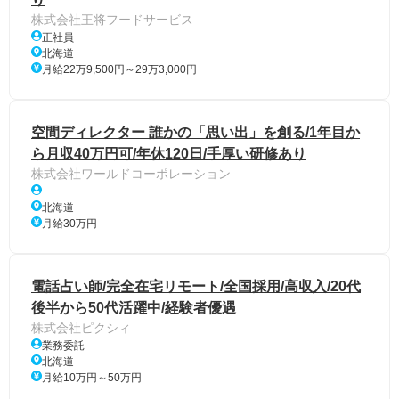
株式会社王将フードサービス
正社員
北海道
月給22万9,500円～29万3,000円
空間ディレクター 誰かの「思い出」を創る/1年目か
ら月収40万円可/年休120日/手厚い研修あり
株式会社ワールドコーポレーション
北海道
月給30万円
電話占い師/完全在宅リモート/全国採用/高収入/20代
後半から50代活躍中/経験者優遇
株式会社ピクシィ
業務委託
北海道
月給10万円～50万円