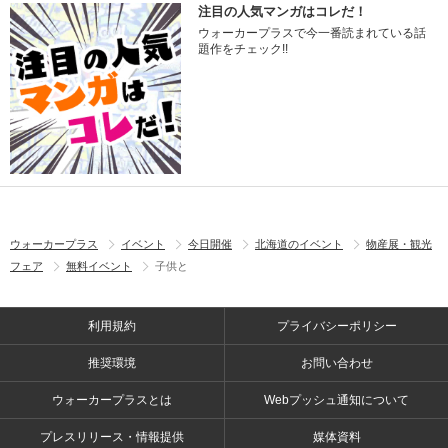
注目の人気マンガはコレだ！
ウォーカープラスで今一番読まれている話
題作をチェック!!
ウォーカープラス
イベント
今日開催
北海道のイベント
物産展・観光
フェア
無料イベント
子供と
利用規約
プライバシーポリシー
推奨環境
お問い合わせ
ウォーカープラスとは
Webプッシュ通知について
プレスリリース・情報提供
媒体資料