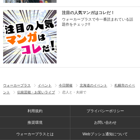
注目の人気マンガはコレだ！
ウォーカープラスで今一番読まれている話
題作をチェック!!
ウォーカープラス
イベント
今日開催
北海道のイベント
札幌市のイベ
ント
伝統芸能・お笑いライブ
恋人と・夫婦で
利用規約
プライバシーポリシー
推奨環境
お問い合わせ
ウォーカープラスとは
Webプッシュ通知について