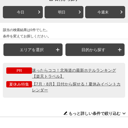
今日
明日
今週末
該当の検索結果は0件でした。
条件を変えてお探しください。
エリアを選択
目的から探す
迷ったらココ！北海道の最新ホテルランキング
PR
【楽天トラベル】
【7月・8月】日付から探せる！夏休みイベントカ
夏休み特集
レンダー
もっと詳しい条件で絞り込む