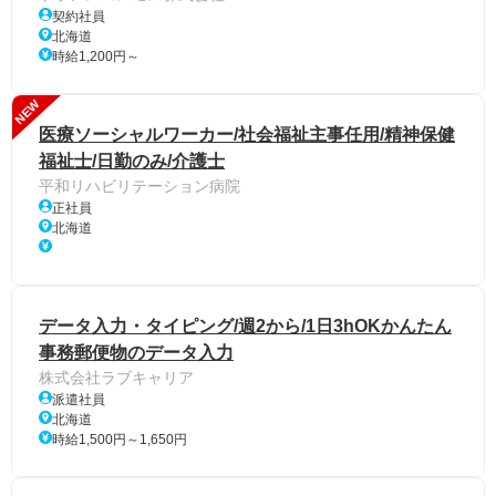
契約社員
北海道
時給1,200円～
NEW
医療ソーシャルワーカー/社会福祉主事任用/精神保健
福祉士/日勤のみ/介護士
平和リハビリテーション病院
正社員
北海道
データ入力・タイピング/週2から/1日3hOKかんたん
事務郵便物のデータ入力
株式会社ラブキャリア
派遣社員
北海道
時給1,500円～1,650円