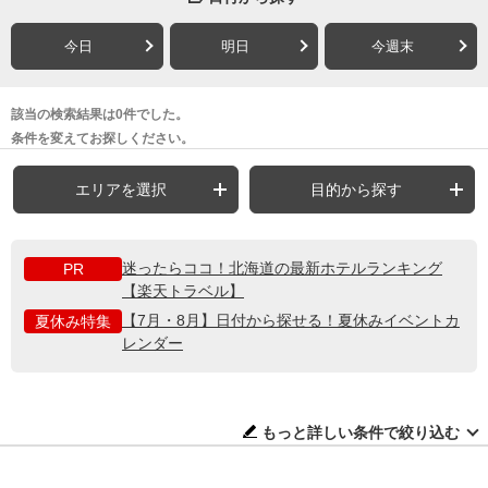
今日
明日
今週末
該当の検索結果は0件でした。
条件を変えてお探しください。
エリアを選択
目的から探す
迷ったらココ！北海道の最新ホテルランキング
PR
【楽天トラベル】
【7月・8月】日付から探せる！夏休みイベントカ
夏休み特集
レンダー
もっと詳しい条件で絞り込む