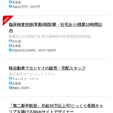
北海道
月給22万円～30万円
NEW
臨床検査技師/常勤/病院/寮・社宅あり/残業10時間以
内
医療法人社団稲仁会 旭川脳神経外科循環器内科病院
正社員
北海道
月給18万3,000円～30万7,000円
軽自動車でヨシケイの販売・宅配スタッフ
株式会社オーシャンシステム
アルバイト・パート
北海道
時給1,150円～
「第二新卒歓迎」月給30万以上可/じっくり長期キャ
リアを築けるWebサイトデザイナー