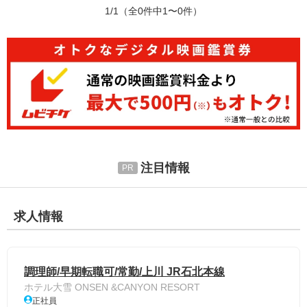
1/1
（全0件中1〜0件）
注目情報
求人情報
調理師/早期転職可/常勤/上川 JR石北本線
ホテル大雪 ONSEN &CANYON RESORT
正社員