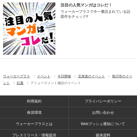
注目の人気マンガはコレだ！
ウォーカープラスで今一番読まれている話
題作をチェック!!
ウォーカープラス
イベント
今日開催
北海道のイベント
旭川市のイベ
ント
紅葉
アミューズメント施設のイベント
利用規約
プライバシーポリシー
推奨環境
お問い合わせ
ウォーカープラスとは
Webプッシュ通知について
プレスリリース・情報提供
媒体資料