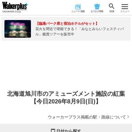
ニュース･連載
おでかけ情報
検 索
メニュー
【臨港パーク席と宿泊ホテルがセット】
花火を間近で堪能できる！「みなとみらいフェスティバ
ル」鑑賞ツアーを販売中
北海道旭川市のアミューズメント施設の紅葉
【今日2026年8月9日(日)】
ウォーカープラス掲載の駅・路線について
日付から探す