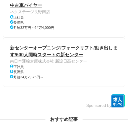
中古車バイヤー
ネクステージ長野南店
正社員
長野県
月給32万円～64万4,000円
新センターオープニング/フォークリフト/動き出しま
す!600人同時スタートの新センター
南日本運輸倉庫株式会社 新設日高センター
正社員
長野県
月給34万2,375円～
Sponsored by
おすすめ記事