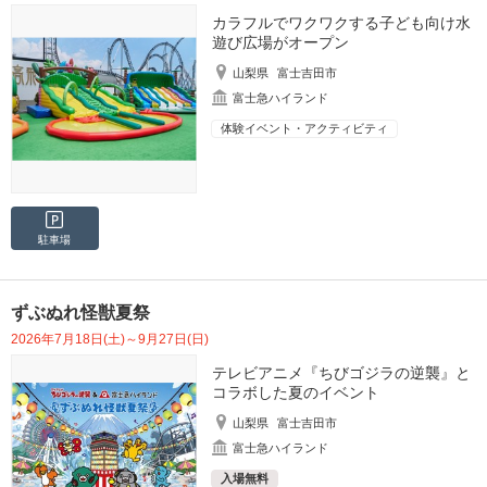
カラフルでワクワクする子ども向け水
遊び広場がオープン
山梨県
富士吉田市
富士急ハイランド
体験イベント・アクティビティ
駐車場
ずぶぬれ怪獣夏祭
2026年7月18日(土)～9月27日(日)
テレビアニメ『ちびゴジラの逆襲』と
コラボした夏のイベント
山梨県
富士吉田市
富士急ハイランド
入場無料