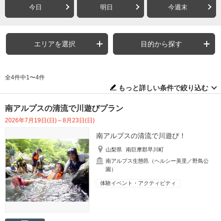
今日
明日
今週末
エリアを選択
目的から探す
全4件中1〜4件
もっと詳しい条件で絞り込む
南アルプスの清流で川遊びプラン
2026年7月19日(日)～8月23日(日)
南アルプスの清流で川遊び！
山梨県
南巨摩郡早川町
南アルプス生態邑（ヘルシー美里／野鳥公
園）
体験イベント・アクティビティ