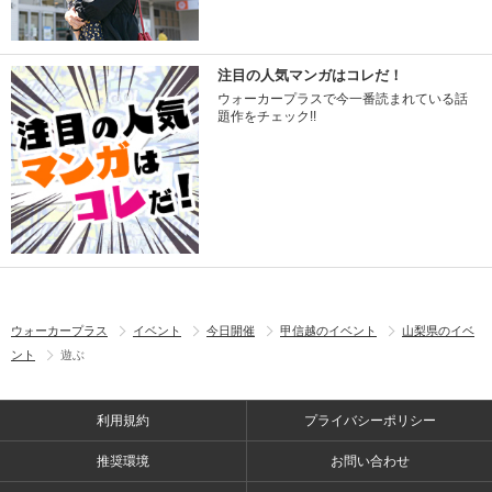
注目の人気マンガはコレだ！
ウォーカープラスで今一番読まれている話
題作をチェック!!
ウォーカープラス
イベント
今日開催
甲信越のイベント
山梨県のイベ
ント
遊ぶ
利用規約
プライバシーポリシー
推奨環境
お問い合わせ