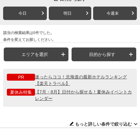
今日
明日
今週末
該当の検索結果は0件でした。
条件を変えてお探しください。
エリアを選択
目的から探す
迷ったらココ！北海道の最新ホテルランキング
PR
【楽天トラベル】
【7月・8月】日付から探せる！夏休みイベントカ
夏休み特集
レンダー
もっと詳しい条件で絞り込む