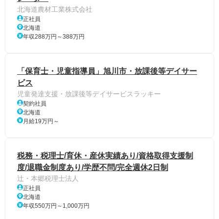
北海道農材工業株式会社
正社員
北海道
年収288万円～388万円
「保育士・児童指導員」旭川市・放課後等デイサー
ビス
児童発達支援・放課後等デイサービスラッキー
契約社員
北海道
月給19万円～
税務・税理士/育休・産休実績あり/資格取得支援制
度/退職金制度あり/学歴不問/完全週休2日制
辻・本郷税理士法人
正社員
北海道
年収550万円～1,000万円