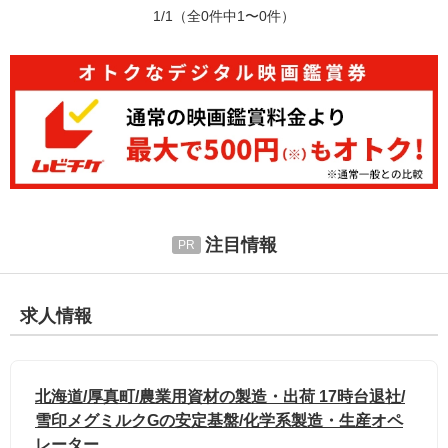
1/1
（全0件中1〜0件）
注目情報
求人情報
北海道/厚真町/農業用資材の製造・出荷 17時台退社/
雪印メグミルクGの安定基盤/化学系製造・生産オペ
レーター