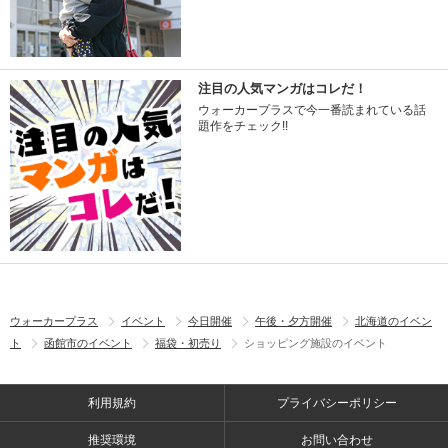
注目の人気マンガはコレだ！
ウォーカープラスで今一番読まれている話
題作をチェック!!
ウォーカープラス
イベント
今日開催
午後・夕方開催
北海道のイベン
ト
函館市のイベント
福袋・初売り
ショッピング施設のイベント
利用規約
プライバシーポリシー
推奨環境
お問い合わせ