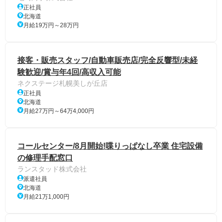
正社員
北海道
月給19万円～28万円
接客・販売スタッフ/自動車販売店/完全反響型/未経
験歓迎/賞与年4回/高収入可能
ネクステージ札幌美しが丘店
正社員
北海道
月給27万円～64万4,000円
コールセンター/8月開始!喋りっぱなし卒業 住宅設備
の修理手配窓口
ランスタッド株式会社
派遣社員
北海道
月給21万1,000円