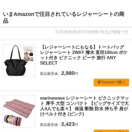
いまAmazonで注目されているレジャーシートの商
品
※2026年08月07日00時 時点の情報です
【レジャーシートにもなる】トートバッグ
レジャーシート 2WAY 撥水 直径100cm ポケ
ット付き ピクニック ビーチ 旅行 ANY
SELECT
2,980
新品最安値：
円
Amazonで購入
marinewave レジャーシート ピクニックマッ
ト 厚手 大型 コンパクト 【ビッグサイズで大
人4人でも楽々】 保温 断熱 防水 持ち手 肩が
けベルト付き (ピンク)
2,423
新品最安値：
円