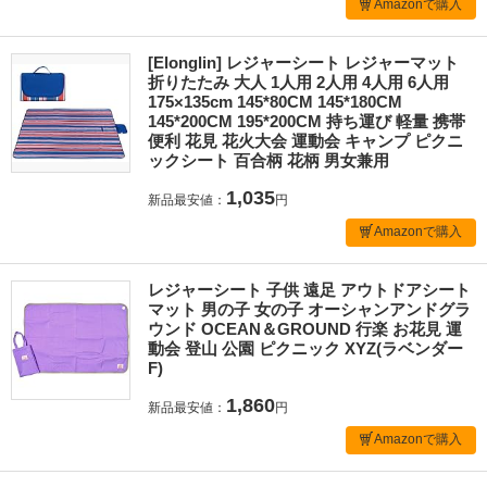
Amazonで購入
[Elonglin] レジャーシート レジャーマット
折りたたみ 大人 1人用 2人用 4人用 6人用
175×135cm 145*80CM 145*180CM
145*200CM 195*200CM 持ち運び 軽量 携帯
便利 花見 花火大会 運動会 キャンプ ピクニ
ックシート 百合柄 花柄 男女兼用
1,035
新品最安値：
円
Amazonで購入
レジャーシート 子供 遠足 アウトドアシート
マット 男の子 女の子 オーシャンアンドグラ
ウンド OCEAN＆GROUND 行楽 お花見 運
動会 登山 公園 ピクニック XYZ(ラベンダー
F)
1,860
新品最安値：
円
Amazonで購入