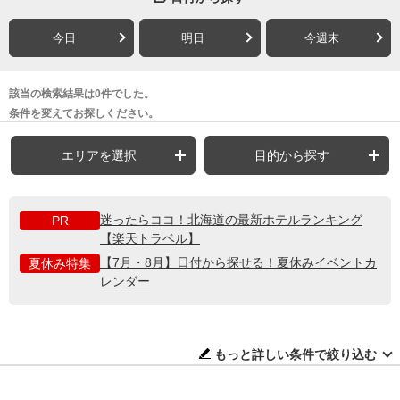
今日
明日
今週末
該当の検索結果は0件でした。
条件を変えてお探しください。
エリアを選択
目的から探す
迷ったらココ！北海道の最新ホテルランキング
PR
【楽天トラベル】
【7月・8月】日付から探せる！夏休みイベントカ
夏休み特集
レンダー
もっと詳しい条件で絞り込む