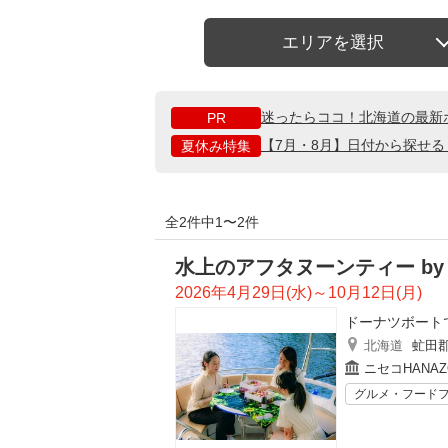
エリアを選択
迷ったらココ！北海道の最新
PR
【7月・8月】日付から探せ
夏休み特集
全2件中1〜2件
水上のアフタヌーンティー b
2026年4月29日(水)～10月12日(月)
ドーナツボート
北海道
虻田
ニセコHANA
グルメ・フード