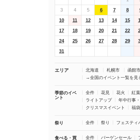
3
4
5
6
7
8
10
11
12
13
14
15
17
18
19
20
21
22
24
25
26
27
28
29
31
エリア
北海道
札幌市
函館
→全国のイベント一覧を見
全件
花見
花火
紅
季節のイベ
ント
ライトアップ
年中行事
クリスマスイベント
福
全件
祭り
フェスティ
祭り
全件
バーゲンセール
食べる・買