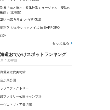
別展「光と遊ぶ！超体験型ミュージアム 魔法の
術館」(北海道)
026さっぽろ夏まつり(第73回)
竜迷路 ジュラシックメイズ in SAPPORO
灯路
もっと見る
海道おでかけスポットランキング
6日 9:32更新
海道立近代美術館
合が原公園
ッポロファクトリー
路ファミリー公園キャンプ場
一ヴェネツィア美術館