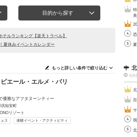
特
目的から探す
美
2
恐
ホテルランキング【楽天トラベル】
る！夏休みイベントカレンダー
夏
北
もっと詳しい条件で絞り込む
8月
y ピエール・エルメ・パリ
北
で優雅なアフタヌーンティー
百
郡倶知安町
サ
ZONOリゾート
我
フェス
体験イベント・アクティビティ
北