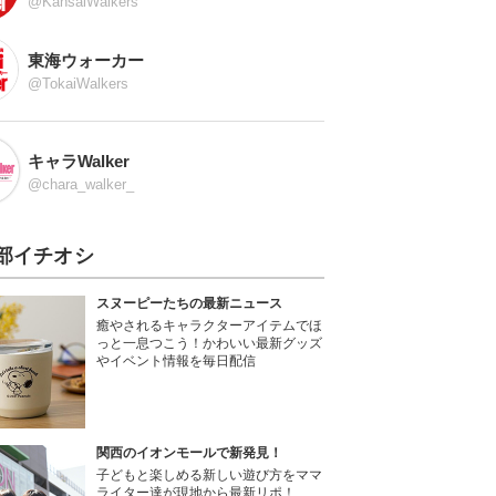
@KansaiWalkers
東海ウォーカー
@TokaiWalkers
キャラWalker
@chara_walker_
部イチオシ
スヌーピーたちの最新ニュース
癒やされるキャラクターアイテムでほ
っと一息つこう！かわいい最新グッズ
やイベント情報を毎日配信
関西のイオンモールで新発見！
子どもと楽しめる新しい遊び方をママ
ライター達が現地から最新リポ！