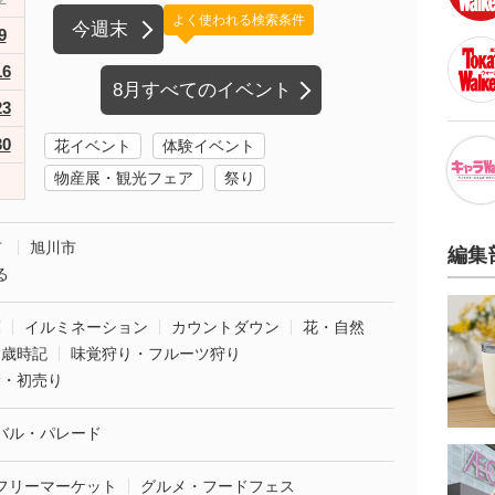
よく使われる検索条件
今週末
9
16
8月すべてのイベント
23
30
花イベント
体験イベント
物産展・観光フェア
祭り
市
旭川市
編集
る
葉
イルミネーション
カウントダウン
花・自然
・歳時記
味覚狩り・フルーツ狩り
袋・初売り
バル・パレード
フリーマーケット
グルメ・フードフェス