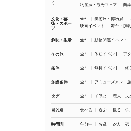
う
物産展・観光フェア
商
全件
美術展・博物展
文化・芸
術・スポー
映画イベント
舞台・演
ツ
全件
動物関連イベント
趣味・生活
全件
体験イベント・ア
その他
全件
無料イベント
終
条件
全件
アミューズメント
施設条件
全件
子供と
恋人・夫
タグ
目的別
食べる
遊ぶ
観る・学
時間別
午前中
お昼
夕方・夜