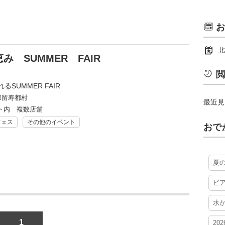
お
北
 SUMMER FAIR
閲
SUMMER FAIR
郡留寿都村
最近見
ト内 複数店舗
フェス
その他のイベント
おで
夏
ビ
水
1
20