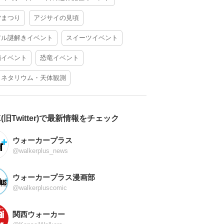
夕まつり
アジサイの見頃
アル謎解きイベント
スイーツイベント
酒イベント
恐竜イベント
ラネタリウム・天体観測
X(旧Twitter)で最新情報をチェック
ウォーカープラス
@walkerplus_news
ウォーカープラス漫画部
@walkerpluscomic
関西ウォーカー