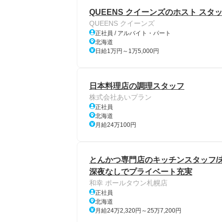
QUEENS クイーンズのホスト スタ
QUEENS クイーンズ
正社員 / アルバイト・パート
北海道
日給1万円～1万5,000円
日本料理店の調理スタッフ
株式会社あいプラン
正社員
北海道
月給24万100円
とんかつ専門店のキッチンスタッフ/未
深夜なしでプライベート充実
和幸 ポールタウン札幌店
正社員
北海道
月給24万2,320円～25万7,200円