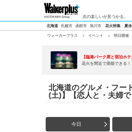
次の楽しいが見つかる。
北海道
札幌市
函館市
旭川市
花火特集
夏休
ウォーカープラス
イベント
明日開催
【臨港パーク席と宿泊ホテ
花火を間近で堪能できる！
北海道のグルメ・フードフ
(土)】【恋人と・夫婦で
今日