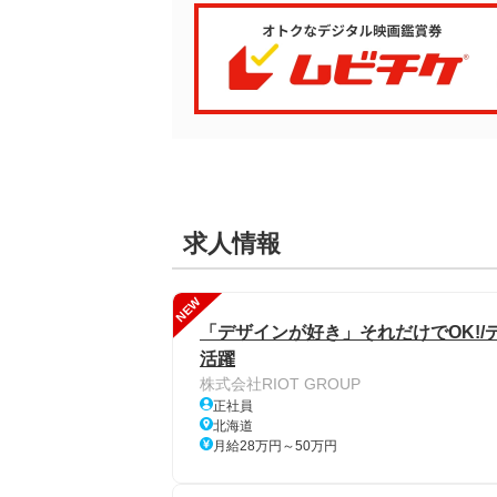
求人情報
NEW
「デザインが好き」それだけでOK!/
活躍
株式会社RIOT GROUP
正社員
北海道
月給28万円～50万円