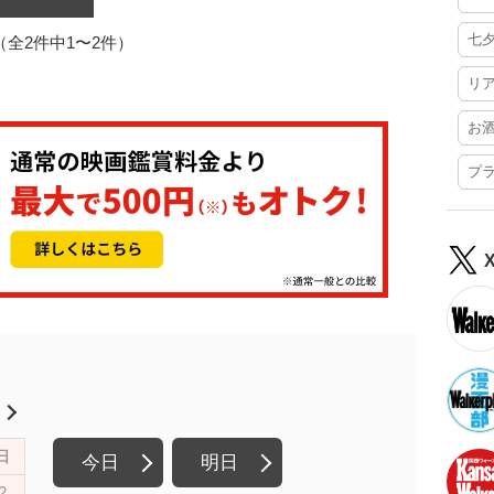
七
1（全2件中1〜2件）
リ
お
プ
月
日
今日
明日
2