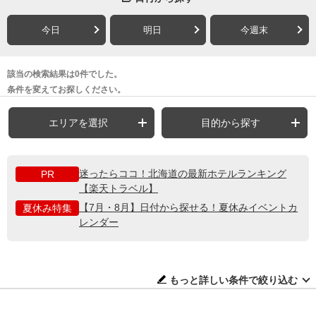
今日
明日
今週末
該当の検索結果は0件でした。
条件を変えてお探しください。
エリアを選択
目的から探す
迷ったらココ！北海道の最新ホテルランキング
PR
【楽天トラベル】
【7月・8月】日付から探せる！夏休みイベントカ
夏休み特集
レンダー
もっと詳しい条件で絞り込む