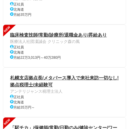
正社員
北海道
月給35万円
NEW
臨床検査技師/常勤/診療所/退職金あり/昇給あり
医療法人社団凜誠会 クリニック森の風
正社員
北海道
月給22万3,013円～40万280円
札幌支店拠点長/メタバース導入で来社来訪一切なし!
拠点税理士/未経験可
アンテリジャンス税理士法人
正社員
北海道
月給35万円～
NEW
「駅チカ」/保健師/常勤/日勤のみ/健診センター/ワー