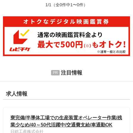
1/1
（全0件中1〜0件）
注目情報
求人情報
寮完備/半導体工場での生産装置オペレーター作業/残
業少なめ/40～50代活躍中/交通費支給/車通勤OK
日総工産株式会社