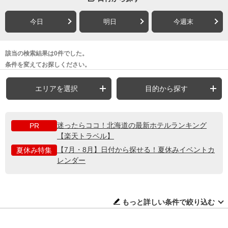
今日
明日
今週末
該当の検索結果は0件でした。
条件を変えてお探しください。
エリアを選択
目的から探す
迷ったらココ！北海道の最新ホテルランキング
PR
【楽天トラベル】
【7月・8月】日付から探せる！夏休みイベントカ
夏休み特集
レンダー
もっと詳しい条件で絞り込む