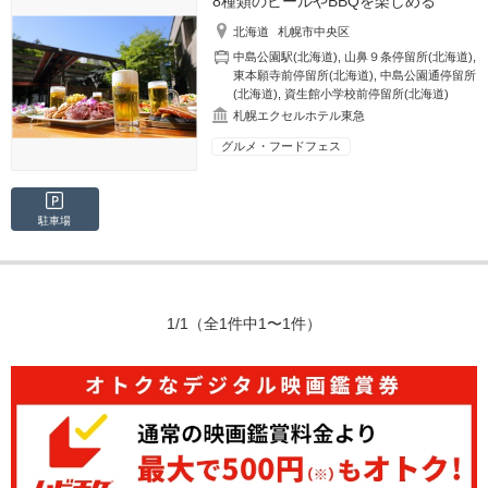
8種類のビールやBBQを楽しめる
北海道
札幌市中央区
中島公園駅(北海道)
,
山鼻９条停留所(北海道)
,
東本願寺前停留所(北海道)
,
中島公園通停留所
(北海道)
,
資生館小学校前停留所(北海道)
札幌エクセルホテル東急
グルメ・フードフェス
駐車場
1/1
（全1件中1〜1件）