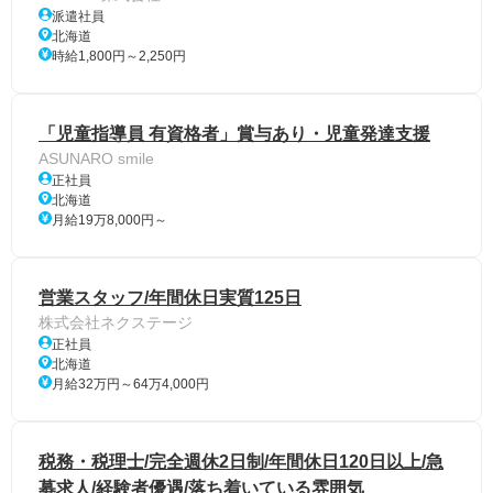
派遣社員
北海道
時給1,800円～2,250円
「児童指導員 有資格者」賞与あり・児童発達支援
ASUNARO smile
正社員
北海道
月給19万8,000円～
営業スタッフ/年間休日実質125日
株式会社ネクステージ
正社員
北海道
月給32万円～64万4,000円
税務・税理士/完全週休2日制/年間休日120日以上/急
募求人/経験者優遇/落ち着いている雰囲気