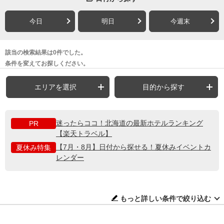
今日
明日
今週末
該当の検索結果は0件でした。
条件を変えてお探しください。
エリアを選択
目的から探す
迷ったらココ！北海道の最新ホテルランキング
PR
【楽天トラベル】
【7月・8月】日付から探せる！夏休みイベントカ
夏休み特集
レンダー
もっと詳しい条件で絞り込む