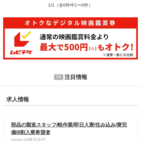
1/1
（全0件中1〜0件）
注目情報
求人情報
部品の製造スタッフ/軽作業/即日入寮/住み込み/寮完
備/8割入寮希望者
move on株式会社