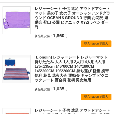
レジャーシート 子供 遠足 アウトドアシート
マット 男の子 女の子 オーシャンアンドグラ
ウンド OCEAN＆GROUND 行楽 お花見 運
動会 登山 公園 ピクニック XYZ(ラベンダー
F)
1,860
新品最安値：
円
Amazonで購入
[Elonglin] レジャーシート レジャーマット
折りたたみ 大人 1人用 2人用 4人用 6人用
175×135cm 145*80CM 145*180CM
145*200CM 195*200CM 持ち運び 軽量 携帯
便利 花見 花火大会 運動会 キャンプ ピクニ
ックシート 百合柄 花柄 男女兼用
1,035
新品最安値：
円
Amazonで購入
レジャーシート 子供 遠足 アウトドアシート