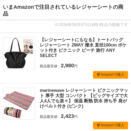
いまAmazonで注目されているレジャーシートの商
品
※2026年08月07日16時 時点の情報です
【レジャーシートにもなる】トートバッグ
レジャーシート 2WAY 撥水 直径100cm ポケ
ット付き ピクニック ビーチ 旅行 ANY
SELECT
2,980
新品最安値：
円
Amazonで購入
marinewave レジャーシート ピクニックマッ
ト 厚手 大型 コンパクト 【ビッグサイズで大
人4人でも楽々】 保温 断熱 防水 持ち手 肩が
けベルト付き (ピンク)
2,423
新品最安値：
円
Amazonで購入