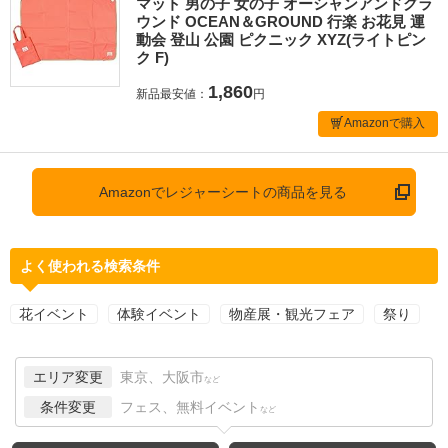
マット 男の子 女の子 オーシャンアンドグラ
ウンド OCEAN＆GROUND 行楽 お花見 運
動会 登山 公園 ピクニック XYZ(ライトピン
ク F)
1,860
新品最安値：
円
Amazonで購入
Amazonでレジャーシートの商品を見る
よく使われる検索条件
花イベント
体験イベント
物産展・観光フェア
祭り
エリア変更
東京、大阪市
など
条件変更
フェス、無料イベント
など