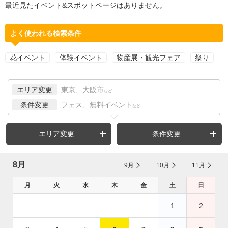
最近見たイベント&スポットページはありません。
よく使われる検索条件
花イベント
体験イベント
物産展・観光フェア
祭り
エリア変更
東京、大阪市
など
条件変更
フェス、無料イベント
など
エリア変更
条件変更
8月
9月
10月
11月
月
火
水
木
金
土
日
1
2