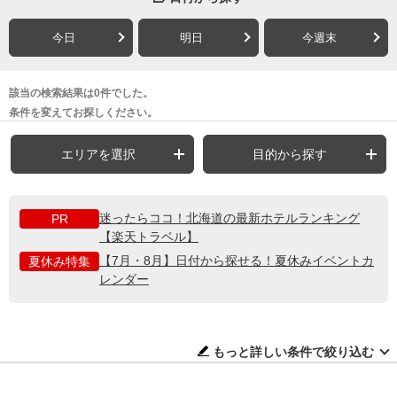
今日
明日
今週末
該当の検索結果は0件でした。
条件を変えてお探しください。
エリアを選択
目的から探す
迷ったらココ！北海道の最新ホテルランキング
PR
【楽天トラベル】
【7月・8月】日付から探せる！夏休みイベントカ
夏休み特集
レンダー
もっと詳しい条件で絞り込む