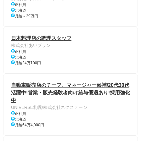
正社員
北海道
月給～29万円
日本料理店の調理スタッフ
株式会社あいプラン
正社員
北海道
月給24万100円
自動車販売店のチーフ、マネージャー候補/20代30代
活躍中!営業・販売経験者向け給与優遇あり!採用強化
中
UNIVERSE札幌/株式会社ネクステージ
正社員
北海道
月給64万4,000円