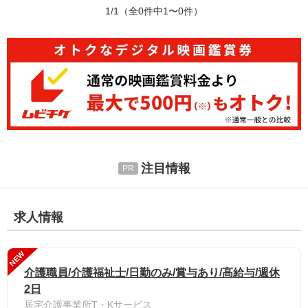
1/1
（全0件中1〜0件）
注目情報
求人情報
NEW
介護職員/介護福祉士/日勤のみ/賞与あり/高給与/週休
2日
居宅介護事業所T・Kサービス