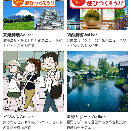
東海満喫Walker
関西満喫Walker
東海エリアを楽しむためのニュースや
関西エリアを楽しむためのニュースや
トピックスを大特集
トピックスを大特集
ビジネスWalker
星野リゾートWalker
気になるビジネスのアレコレ、ヒット
星野リゾートが運営する多彩な施設の
の裏側を徹底調査
最新情報をチェック！