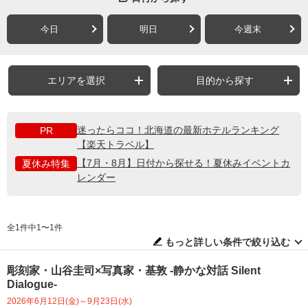
今日
明日
今週末
エリアを選択
目的から探す
迷ったらココ！北海道の最新ホテルランキング
PR
【楽天トラベル】
【7月・8月】日付から探せる！夏休みイベントカ
夏休み特集
レンダー
全1件中1〜1件
もっと詳しい条件で絞り込む
彫刻家・山谷圭司×写真家・基敦 -静かな対話 Silent
Dialogue-
2026年6月12日(金)～9月23日(水)