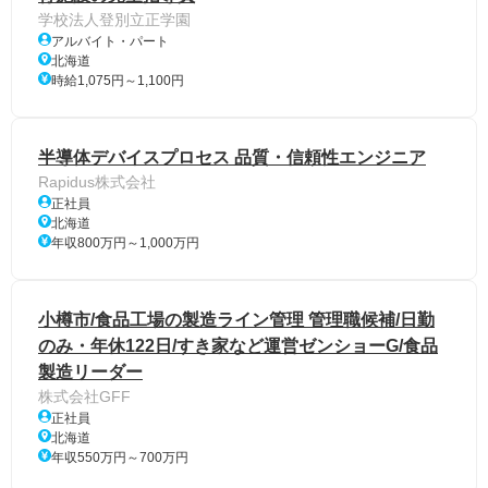
学校法人登別立正学園
アルバイト・パート
北海道
時給1,075円～1,100円
半導体デバイスプロセス 品質・信頼性エンジニア
Rapidus株式会社
正社員
北海道
年収800万円～1,000万円
小樽市/食品工場の製造ライン管理 管理職候補/日勤
のみ・年休122日/すき家など運営ゼンショーG/食品
製造リーダー
株式会社GFF
正社員
北海道
年収550万円～700万円