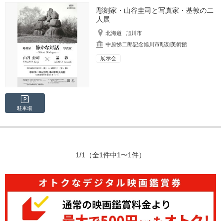
彫刻家・山谷圭司と写真家・基敦の二
人展
北海道
旭川市
中原悌二郎記念旭川市彫刻美術館
展示会
駐車場
1/1
（全1件中1〜1件）