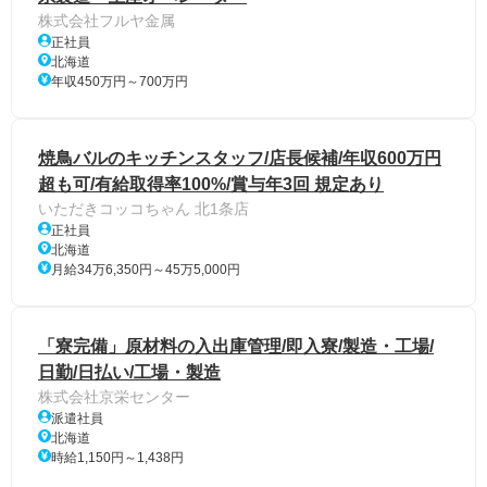
株式会社フルヤ金属
正社員
北海道
年収450万円～700万円
焼鳥バルのキッチンスタッフ/店長候補/年収600万円
超も可/有給取得率100%/賞与年3回 規定あり
いただきコッコちゃん 北1条店
正社員
北海道
月給34万6,350円～45万5,000円
「寮完備」原材料の入出庫管理/即入寮/製造・工場/
日勤/日払い/工場・製造
株式会社京栄センター
派遣社員
北海道
時給1,150円～1,438円