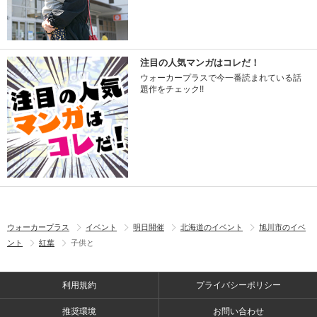
注目の人気マンガはコレだ！
ウォーカープラスで今一番読まれている話
題作をチェック!!
ウォーカープラス
イベント
明日開催
北海道のイベント
旭川市のイベ
ント
紅葉
子供と
利用規約
プライバシーポリシー
推奨環境
お問い合わせ