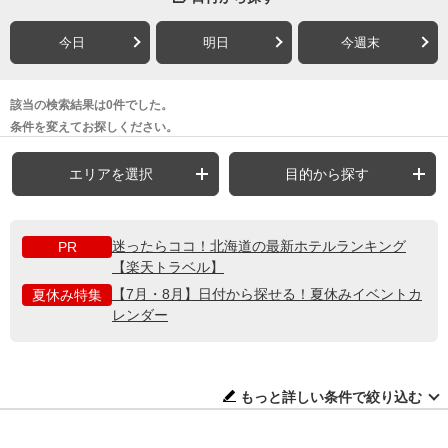
今日
明日
今週末
該当の検索結果は0件でした。
条件を変えてお探しください。
エリアを選択
目的から探す
迷ったらココ！北海道の最新ホテルランキング
PR
【楽天トラベル】
【7月・8月】日付から探せる！夏休みイベントカ
夏休み特集
レンダー
もっと詳しい条件で絞り込む