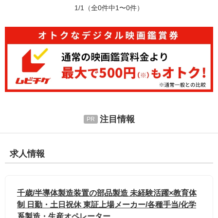
1/1
（全0件中1〜0件）
注目情報
求人情報
千歳/半導体製造装置の部品製造 未経験活躍×教育体
制 日勤・土日祝休 東証上場メーカー/各種手当/化学
系製造・生産オペレーター