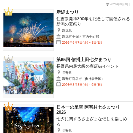
2026年8月8日
新潟まつり
住吉祭発祥300年を記念して開催される
新潟の夏祭り
新潟県
新潟市中央区 市内中心部
2026年8月7日(金)～9日(日)
第65回 信州上田七夕まつり
長野県内最大級の商店街イベント
長野県
海野町商店街（歩行者天国）
2026年8月8日(土)・9日(日)
日本一の星空 阿智村七夕まつり
2026
七夕に関するさまざまな催しを楽しめ
る
長野県