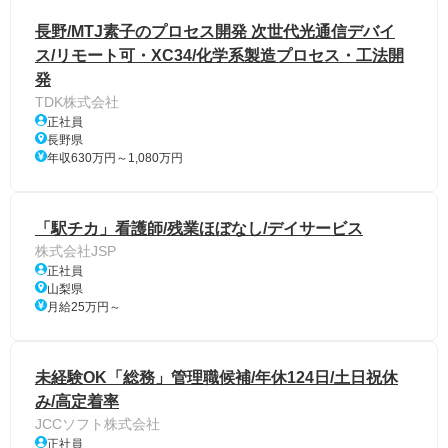
長野/MTJ素子のプロセス開発 次世代光通信デバイ
ス/リモート可・XC34/化学系製造プロセス・工法開
発
TDK株式会社
正社員
長野県
年収630万円～1,080万円
「駅チカ」看護師/残業ほぼなし/デイサービス
株式会社JSP
正社員
山梨県
月給25万円～
未経験OK「総務」管理職候補/年休124日/土日祝休
み/高定着率
JCCソフト株式会社
正社員