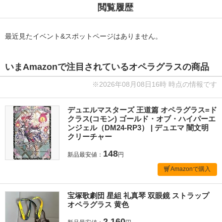
閲覧履歴
最近見たイベント&スポットページはありません。
いまAmazonで注目されているオペラグラスの商品
※2026年08月08日16時 時点の情報です
デュエルマスターズ 王道篇 オペラグラス=ド
クラス(コモン) ゴールド・オブ・ハイパーエ
ンジェル（DM24-RP3） | デュエマ 闇文明
クリーチャー
148
新品最安値：
円
Amazonで購入
宝塚歌劇団 星組 礼真琴 双眼鏡 ストラップ
オペラグラス 黄色
2,160