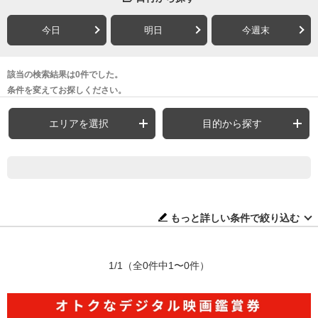
今日
明日
今週末
該当の検索結果は0件でした。
条件を変えてお探しください。
エリアを選択
目的から探す
もっと詳しい条件で絞り込む
1/1
（全0件中1〜0件）