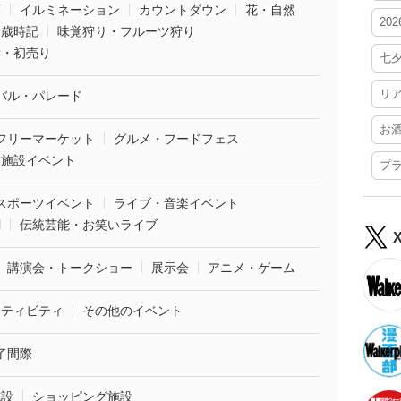
葉
イルミネーション
カウントダウン
花・自然
20
・歳時記
味覚狩り・フルーツ狩り
袋・初売り
七
リ
バル・パレード
お
フリーマーケット
グルメ・フードフェス
業施設イベント
プ
スポーツイベント
ライブ・音楽イベント
劇
伝統芸能・お笑いライブ
講演会・トークショー
展示会
アニメ・ゲーム
クティビティ
その他のイベント
了間際
施設
ショッピング施設