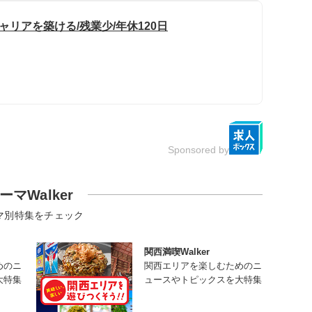
ャリアを築ける/残業少/年休120日
Sponsored by
ーマWalker
マ別特集をチェック
関西満喫Walker
めのニ
関西エリアを楽しむためのニ
大特集
ュースやトピックスを大特集