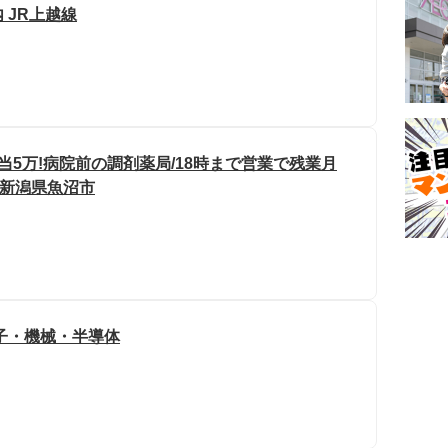
 JR上越線
当5万!病院前の調剤薬局/18時まで営業で残業月
/新潟県魚沼市
子・機械・半導体