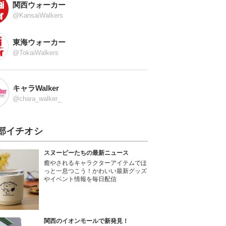
関西ウォーカー
@KansaiWalkers
東海ウォーカー
@TokaiWalkers
キャラWalker
@chara_walker_
部イチオシ
スヌーピーたちの最新ニュース
癒やされるキャラクターアイテムでほ
っと一息つこう！かわいい最新グッズ
やイベント情報を毎日配信
関西のイオンモールで新発見！