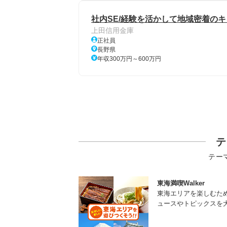
社内SE/経験を活かして地域密着のキ
上田信用金庫
正社員
長野県
年収300万円～600万円
テ
テー
東海満喫Walker
東海エリアを楽しむた
ュースやトピックスを