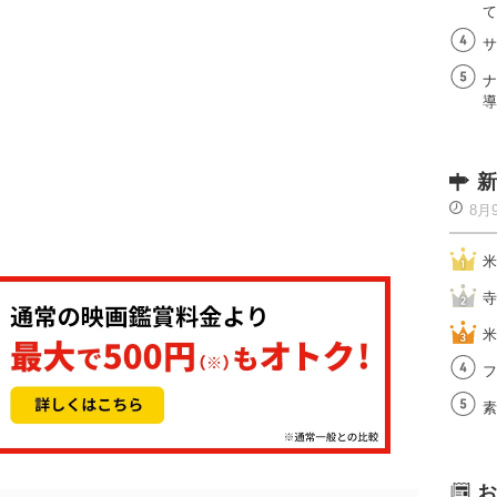
て
サ
ナ
導
新
8月
米
寺
米
フ
素
お