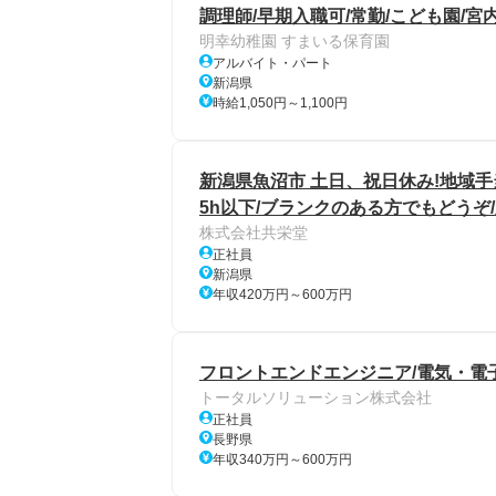
調理師/早期入職可/常勤/こども園/宮内
明幸幼稚園 すまいる保育園
アルバイト・パート
新潟県
時給1,050円～1,100円
新潟県魚沼市 土日、祝日休み!地域手
5h以下/ブランクのある方でもどうぞ
株式会社共栄堂
正社員
新潟県
年収420万円～600万円
フロントエンドエンジニア/電気・電
トータルソリューション株式会社
正社員
長野県
年収340万円～600万円