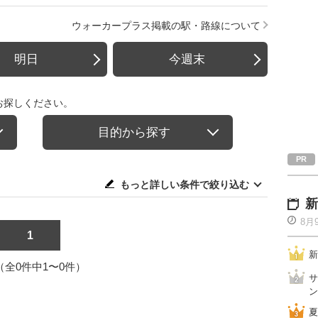
ウォーカープラス掲載の駅・路線について
明日
今週末
お探しください。
目的から探す
もっと詳しい条件で絞り込む
新
8月
1
新
1（全0件中1〜0件）
サ
ン
夏