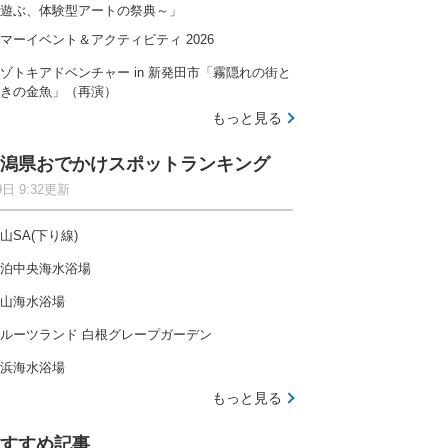
遊ぶ、体験型アートの祭典～」
マーイベント＆アクティビティ 2026
ゾトキアドベンチャー in 新発田市「霧隠れの街と
きの金魚」（再演）
もっと見る
潟県おでかけスポットランキング
9日 9:32更新
山SA(下り線)
泊中央海水浴場
山海水浴場
ルーツランド 白根グレープガーデン
浜海水浴場
もっと見る
すすめ記事