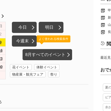
甲
月
新
山
日
今日
明日
長
2
よく使われる検索条件
今週末
9
閲
16
8月すべてのイベント
最近見
23
30
花イベント
体験イベント
おで
物産展・観光フェア
祭り
夏
ビ
る
水