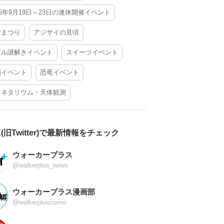
26年9月19日～23日の連休開催イベント
夕まつり
アジサイの見頃
アル謎解きイベント
スイーツイベント
酒イベント
恐竜イベント
ラネタリウム・天体観測
X(旧Twitter)で最新情報をチェック
ウォーカープラス
@walkerplus_news
ウォーカープラス漫画部
@walkerpluscomic