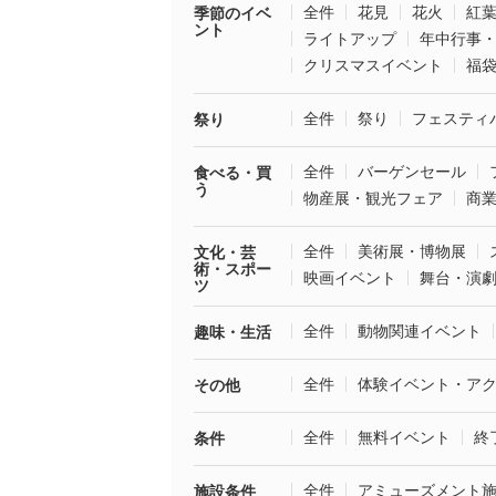
全件
花見
花火
紅
季節のイベ
ント
ライトアップ
年中行事
クリスマスイベント
福
全件
祭り
フェスティ
祭り
全件
バーゲンセール
食べる・買
う
物産展・観光フェア
商
全件
美術展・博物展
文化・芸
術・スポー
映画イベント
舞台・演
ツ
全件
動物関連イベント
趣味・生活
全件
体験イベント・ア
その他
全件
無料イベント
終
条件
全件
アミューズメント
施設条件