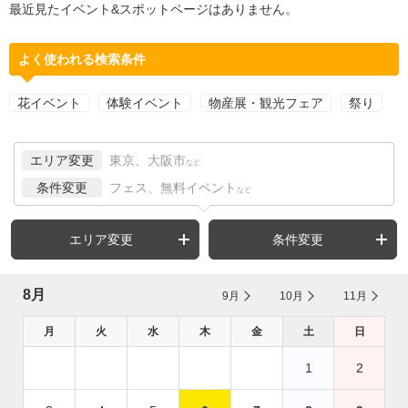
最近見たイベント&スポットページはありません。
よく使われる検索条件
花イベント
体験イベント
物産展・観光フェア
祭り
エリア変更
東京、大阪市
など
条件変更
フェス、無料イベント
など
エリア変更
条件変更
8月
9月
10月
11月
月
火
水
木
金
土
日
1
2