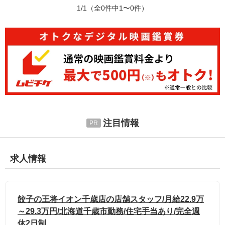
1/1
（全0件中1〜0件）
注目情報
求人情報
餃子の王将イオン千歳店の店舗スタッフ/月給22.9万
～29.3万円/北海道千歳市勤務/住宅手当あり/完全週
休2日制