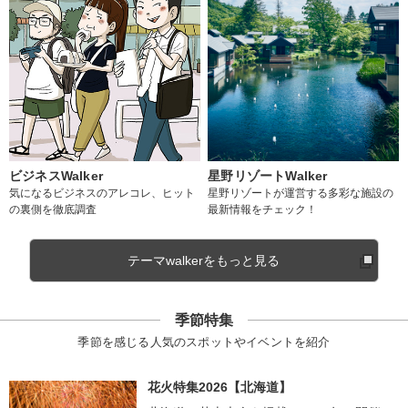
ビジネスWalker
星野リゾートWalker
気になるビジネスのアレコレ、ヒット
星野リゾートが運営する多彩な施設の
の裏側を徹底調査
最新情報をチェック！
テーマwalkerをもっと見る
季節特集
季節を感じる人気のスポットやイベントを紹介
花火特集2026【北海道】