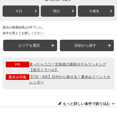
今日
明日
今週末
該当の検索結果は0件でした。
条件を変えてお探しください。
エリアを選択
目的から探す
迷ったらココ！北海道の最新ホテルランキング
PR
【楽天トラベル】
【7月・8月】日付から探せる！夏休みイベントカ
夏休み特集
レンダー
もっと詳しい条件で絞り込む