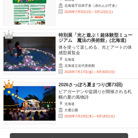
北海道庁旧本庁舎（赤れんが庁舎）
2026年7月5日(日)～9月12日(土)
特別展「光と遊ぶ！超体験型ミュー
ジアム 魔法の美術館」(北海道)
体を使って楽しめる、光とアートの体
感型展覧会
北海道
北海道立近代美術館
2026年7月17日(金)～8月30日(日)
2026さっぽろ夏まつり(第73回)
ビアガーデンや盆踊りが開催される札
幌の夏の風物詩
北海道
大通公園
2026年7月23日(木)～8月18日(火)