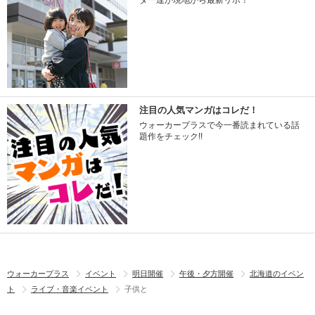
ター達が現地から最新リポ！
注目の人気マンガはコレだ！
ウォーカープラスで今一番読まれている話
題作をチェック!!
ウォーカープラス
イベント
明日開催
午後・夕方開催
北海道のイベン
ト
ライブ・音楽イベント
子供と