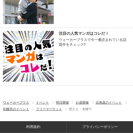
注目の人気マンガはコレだ！
ウォーカープラスで今一番読まれている話
題作をチェック!!
ウォーカープラス
イベント
明日開催
お昼開催
北海道のイベント
札幌市のイベント
フリーマーケット
恋人と・夫婦で
利用規約
プライバシーポリシー