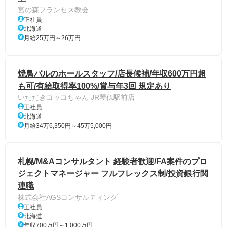
宮の森フランセス教会
正社員
北海道
月給25万円～26万円
焼鳥バルのホールスタッフ/店長候補/年収600万円超
も可/有給取得率100%/賞与年3回 規定あり
いただきコッコちゃん JR琴似駅前店
正社員
北海道
月給34万6,350円～45万5,000円
札幌/M&Aコンサルタント 経験者歓迎/FA案件のプロ
ジェクトマネージャー フルフレックス制/投資銀行関
連職
株式会社AGSコンサルティング
正社員
北海道
年収700万円～1,000万円