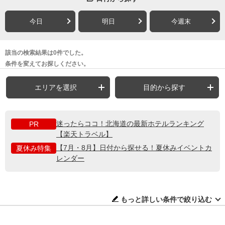
今日
明日
今週末
該当の検索結果は0件でした。
条件を変えてお探しください。
エリアを選択
目的から探す
迷ったらココ！北海道の最新ホテルランキング
PR
【楽天トラベル】
【7月・8月】日付から探せる！夏休みイベントカ
夏休み特集
レンダー
もっと詳しい条件で絞り込む