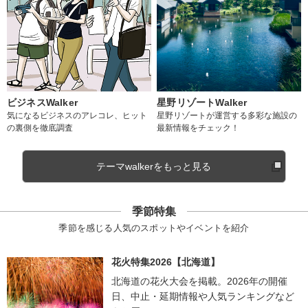
ビジネスWalker
星野リゾートWalker
気になるビジネスのアレコレ、ヒット
星野リゾートが運営する多彩な施設の
の裏側を徹底調査
最新情報をチェック！
テーマwalkerをもっと見る
季節特集
季節を感じる人気のスポットやイベントを紹介
花火特集2026【北海道】
北海道の花火大会を掲載。2026年の開催
日、中止・延期情報や人気ランキングなど