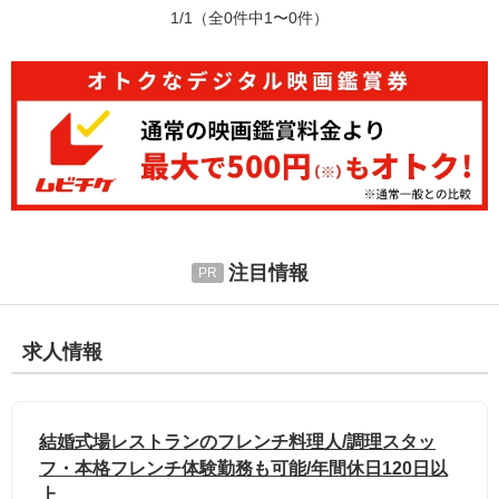
1/1
（全0件中1〜0件）
注目情報
求人情報
結婚式場レストランのフレンチ料理人/調理スタッ
フ・本格フレンチ体験勤務も可能/年間休日120日以
上