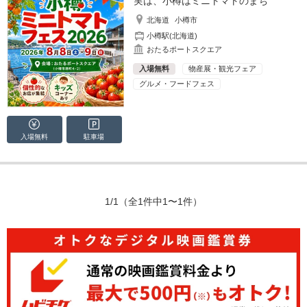
実は、小樽はミニトマトのまち
北海道
小樽市
小樽駅(北海道)
おたるポートスクエア
入場無料
物産展・観光フェア
グルメ・フードフェス
入場無料
駐車場
1/1
（全1件中1〜1件）