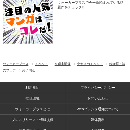
ウォーカープラスで今一番読まれている話
題作をチェック!!
ウォーカープラス
イベント
今週末開催
北海道のイベント
物産展・観
光フェア
終了間近
利用規約
プライバシーポリシー
推奨環境
お問い合わせ
ウォーカープラスとは
Webプッシュ通知について
プレスリリース・情報提供
媒体資料