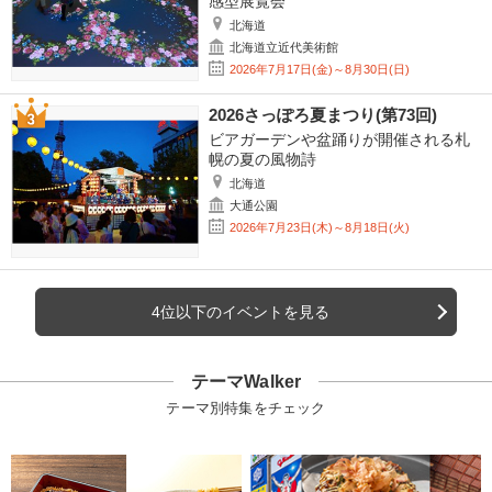
感型展覧会
北海道
北海道立近代美術館
2026年7月17日(金)～8月30日(日)
2026さっぽろ夏まつり(第73回)
ビアガーデンや盆踊りが開催される札
幌の夏の風物詩
北海道
大通公園
2026年7月23日(木)～8月18日(火)
4位以下のイベントを見る
テーマWalker
テーマ別特集をチェック