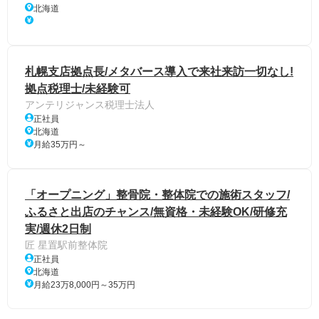
北海道
札幌支店拠点長/メタバース導入で来社来訪一切なし!
拠点税理士/未経験可
アンテリジャンス税理士法人
正社員
北海道
月給35万円～
「オープニング」整骨院・整体院での施術スタッフ/
ふるさと出店のチャンス/無資格・未経験OK/研修充
実/週休2日制
匠 星置駅前整体院
正社員
北海道
月給23万8,000円～35万円