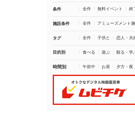
全件
無料イベント
終
条件
全件
アミューズメント
施設条件
全件
子供と
恋人・夫
タグ
目的別
食べる
遊ぶ
観る・学
時間別
午前中
お昼
夕方・夜