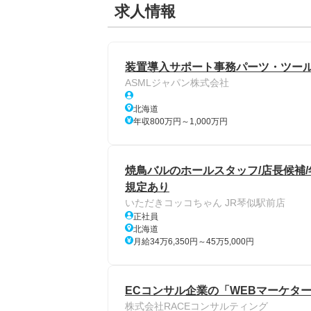
求人情報
装置導入サポート事務パーツ・ツール
ASMLジャパン株式会社
北海道
年収800万円～1,000万円
焼鳥バルのホールスタッフ/店長候補/年
規定あり
いただきコッコちゃん JR琴似駅前店
正社員
北海道
月給34万6,350円～45万5,000円
ECコンサル企業の「WEBマーケター
株式会社RACEコンサルティング