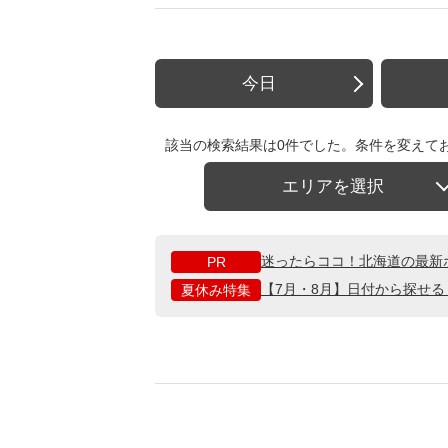
今日
該当の検索結果は0件でした。条件を変えて
エリアを選択
迷ったらココ！北海道の最新
PR
【7月・8月】日付から探せ
夏休み特集