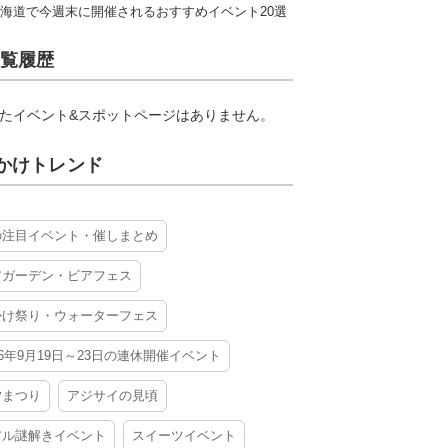
海道で今週末に開催されるおすすめイベント20選
覧履歴
たイベント&スポットページはありません。
かけトレンド
の注目イベント・催しまとめ
アガーデン・ビアフェス
かけ祭り・ウォーターフェス
26年9月19日～23日の連休開催イベント
夕まつり
アジサイの見頃
アル謎解きイベント
スイーツイベント