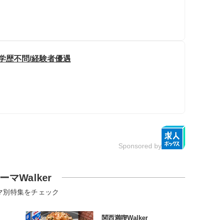
学歴不問/経験者優遇
Sponsored by
ーマWalker
マ別特集をチェック
関西満喫Walker