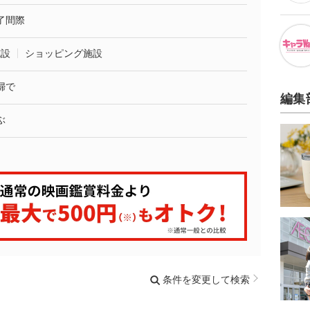
了間際
施設
ショッピング施設
婦で
編集
ぶ
条件を変更して検索