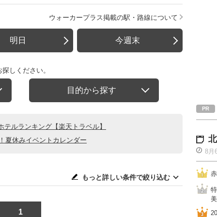
ウォーカープラス掲載の駅・路線について
明日
今週末
お探しください。
目的から探す
ホテルランキング【楽天トラベル】
北
る！夏休みイベントカレンダー
8月
赤
もっと詳しい条件で絞り込む
特
美
1
2