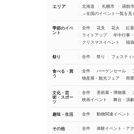
エリア
北海道
札幌市
函館
→全国のイベント一覧を見
全件
花見
花火
紅
季節のイベ
ント
ライトアップ
年中行事
クリスマスイベント
福
全件
祭り
フェスティ
祭り
全件
バーゲンセール
食べる・買
う
物産展・観光フェア
商
全件
美術展・博物展
文化・芸
術・スポー
映画イベント
舞台・演
ツ
全件
動物関連イベント
趣味・生活
全件
体験イベント・ア
その他