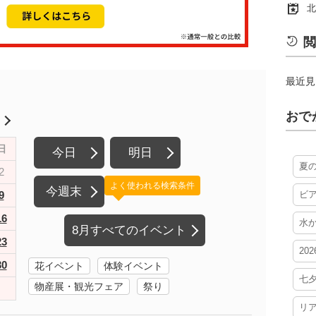
北
閲
最近見
おで
月
日
今日
明日
夏
2
よく使われる検索条件
今週末
9
ビ
16
水
8月すべてのイベント
23
20
30
花イベント
体験イベント
七
物産展・観光フェア
祭り
リ