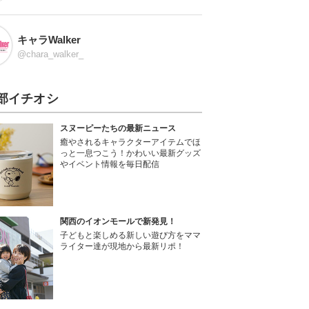
キャラWalker
@chara_walker_
部イチオシ
スヌーピーたちの最新ニュース
癒やされるキャラクターアイテムでほ
っと一息つこう！かわいい最新グッズ
やイベント情報を毎日配信
関西のイオンモールで新発見！
子どもと楽しめる新しい遊び方をママ
ライター達が現地から最新リポ！