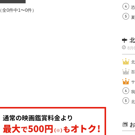
恐
1（全0件中1〜0件）
夏
北
8月
北
百
サ
我
北
お