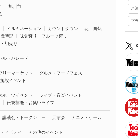
市
旭川市
お
る
プ
葉
イルミネーション
カウントダウン
花・自然
・歳時記
味覚狩り・フルーツ狩り
袋・初売り
バル・パレード
フリーマーケット
グルメ・フードフェス
業施設イベント
スポーツイベント
ライブ・音楽イベント
劇
伝統芸能・お笑いライブ
講演会・トークショー
展示会
アニメ・ゲーム
クティビティ
その他のイベント