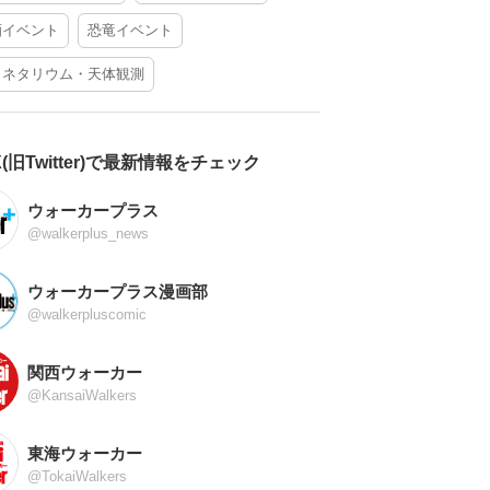
酒イベント
恐竜イベント
ラネタリウム・天体観測
X(旧Twitter)で最新情報をチェック
ウォーカープラス
@walkerplus_news
ウォーカープラス漫画部
@walkerpluscomic
関西ウォーカー
@KansaiWalkers
東海ウォーカー
@TokaiWalkers