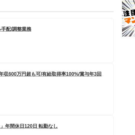
手配/調整業務
収600万円超も可/有給取得率100%/賞与年3回
」年間休日120日 転勤なし