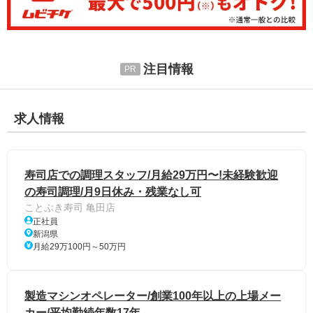
注目情報
求人情報
寿司店での調理スタッフ/月給29万円〜!未経験歓迎
の寿司調理/月9日休み・残業なし可
ことぶき寿司 亀田店
正社員
新潟県
月給29万100円～50万円
製造マシンオペレーター/創業100年以上の上場メー
カー/平均勤続年数17年