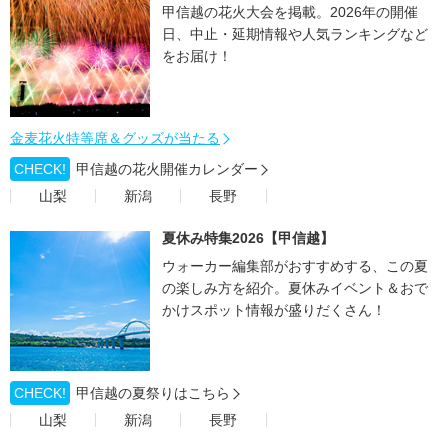
甲信越の花火大会を掲載。2026年の開催
日、中止・延期情報や人気ランキングなど
をお届け！
金麦花火特等席＆グッズが当たる
CHECK!
甲信越の花火開催カレンダー
山梨
新潟
長野
夏休み特集2026【甲信越】
ウォーカー編集部がおすすめする、この夏
の楽しみ方を紹介。夏休みイベント＆おで
かけスポット情報が盛りだくさん！
CHECK!
甲信越の夏祭りはこちら
山梨
新潟
長野