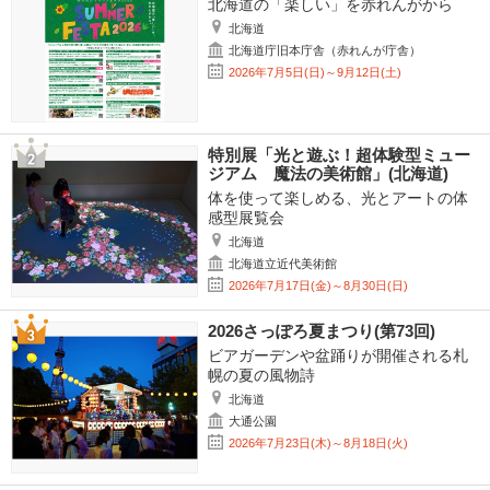
北海道の「楽しい」を赤れんがから
北海道
北海道庁旧本庁舎（赤れんが庁舎）
2026年7月5日(日)～9月12日(土)
特別展「光と遊ぶ！超体験型ミュー
ジアム 魔法の美術館」(北海道)
体を使って楽しめる、光とアートの体
感型展覧会
北海道
北海道立近代美術館
2026年7月17日(金)～8月30日(日)
2026さっぽろ夏まつり(第73回)
ビアガーデンや盆踊りが開催される札
幌の夏の風物詩
北海道
大通公園
2026年7月23日(木)～8月18日(火)