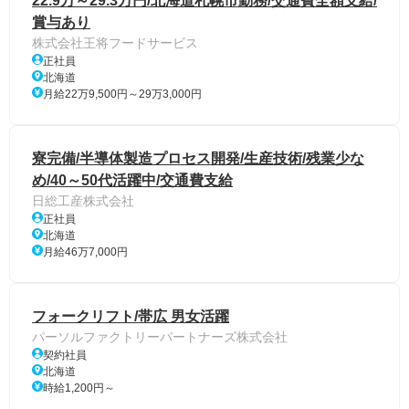
22.9万～29.3万円/北海道札幌市勤務/交通費全額支給/
賞与あり
株式会社王将フードサービス
正社員
北海道
月給22万9,500円～29万3,000円
寮完備/半導体製造プロセス開発/生産技術/残業少な
め/40～50代活躍中/交通費支給
日総工産株式会社
正社員
北海道
月給46万7,000円
フォークリフト/帯広 男女活躍
パーソルファクトリーパートナーズ株式会社
契約社員
北海道
時給1,200円～