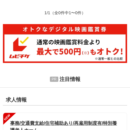
1/1
（全0件中1〜0件）
注目情報
求人情報
NEW
事務/交通費支給/住宅補助あり/再雇用制度有/特別養