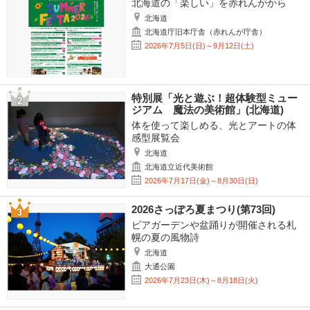
北海道の「楽しい」を赤れんがから
北海道
北海道庁旧本庁舎（赤れんが庁舎）
2026年7月5日(日)～9月12日(土)
特別展「光と遊ぶ！超体験型ミュー
ジアム 魔法の美術館」(北海道)
体を使って楽しめる、光とアートの体
感型展覧会
北海道
北海道立近代美術館
2026年7月17日(金)～8月30日(日)
2026さっぽろ夏まつり(第73回)
ビアガーデンや盆踊りが開催される札
幌の夏の風物詩
北海道
大通公園
2026年7月23日(木)～8月18日(火)