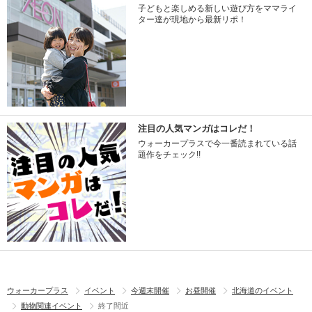
子どもと楽しめる新しい遊び方をママライ
ター達が現地から最新リポ！
注目の人気マンガはコレだ！
ウォーカープラスで今一番読まれている話
題作をチェック!!
ウォーカープラス
イベント
今週末開催
お昼開催
北海道のイベント
動物関連イベント
終了間近