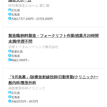
護老人ホーム
特別養護老人ホーム 愛仁園
正社員
北海道
月給17万7,100円～22万9,300円
製造職/飼料製造・フォークリフト作業/残業月20時間
未満/学歴不問
日研トータルソーシング株式会社
派遣社員
北海道
時給1,560円～
「9月急募」/診療放射線技師/日勤常勤/クリニック/一
般内科/整形外科
函館整形外科クリニック
正社員
北海道
月給20万円～30万円