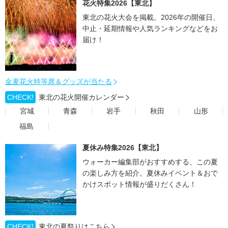
花火特集2026【東北】
東北の花火大会を掲載。2026年の開催日、
中止・延期情報や人気ランキングなどをお
届け！
金麦花火特等席＆グッズが当たる
CHECK!
東北の花火開催カレンダー
宮城
青森
岩手
秋田
山形
福島
夏休み特集2026【東北】
ウォーカー編集部がおすすめする、この夏
の楽しみ方を紹介。夏休みイベント＆おで
かけスポット情報が盛りだくさん！
CHECK!
東北の夏祭りはこちら