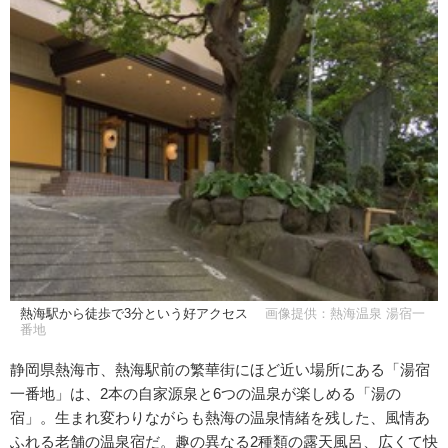
熱海駅から徒歩で3分という好アクセス
画像提供：熱海温泉 湯宿一
番地
静岡県熱海市、熱海駅前の繁華街にほど近い場所にある「湯宿
一番地」は、2本の自家源泉と6つの温泉が楽しめる「湯の
宿」。生まれ変わりながらも熱海の温泉情緒を残した、風情あ
ふれる老舗の温泉宿だ。趣の異なる2種類の露天風呂、広くて快