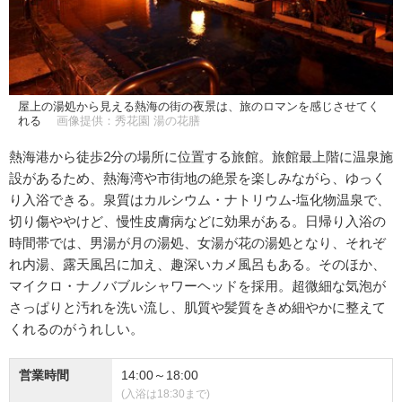
屋上の湯処から見える熱海の街の夜景は、旅のロマンを感じさせてく
れる
画像提供：秀花園 湯の花膳
熱海港から徒歩2分の場所に位置する旅館。旅館最上階に温泉施
設があるため、熱海湾や市街地の絶景を楽しみながら、ゆっく
り入浴できる。泉質はカルシウム・ナトリウム-塩化物温泉で、
切り傷ややけど、慢性皮膚病などに効果がある。日帰り入浴の
時間帯では、男湯が月の湯処、女湯が花の湯処となり、それぞ
れ内湯、露天風呂に加え、趣深いカメ風呂もある。そのほか、
マイクロ・ナノバブルシャワーヘッドを採用。超微細な気泡が
さっぱりと汚れを洗い流し、肌質や髪質をきめ細やかに整えて
くれるのがうれしい。
営業時間
14:00～18:00
(入浴は18:30まで)