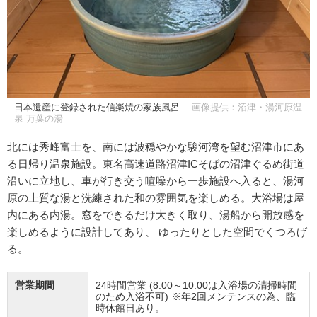
日本遺産に登録された信楽焼の家族風呂
画像提供：沼津・湯河原温
泉 万葉の湯
北には秀峰富士を、南には波穏やかな駿河湾を望む沼津市にあ
る日帰り温泉施設。東名高速道路沼津ICそばの沼津ぐるめ街道
沿いに立地し、車が行き交う喧噪から一歩施設へ入ると、湯河
原の上質な湯と洗練された和の雰囲気を楽しめる。大浴場は屋
内にある内湯。窓をできるだけ大きく取り、湯船から開放感を
楽しめるように設計してあり、 ゆったりとした空間でくつろげ
る。
営業期間
24時間営業 (8:00～10:00は入浴場の清掃時間
のため入浴不可) ※年2回メンテンスの為、臨
時休館日あり。