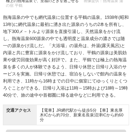
極上の熱海温泉で、至福のときを過ごせる
画像提供：熱海温泉 湯
の宿 平鶴
熱海温泉の中でも網代温泉に位置する平鶴の温泉。1938年(昭和
13年)に網代温泉に最初に湧き出た源泉のうちの2本を所有し、
地下300メ－トルより源泉を直接引湯し、天然温泉をかけ流
し。熱海温泉600源泉の中でも透明度と温泉成分の濃さでは随
一の源泉かけ流しだ。「大浴場」の湯舟は、外湯(露天風呂)と
内湯と共に豊富に源泉をかけ流しており、平鶴の源泉は美肌効
果や疲労回復効果が高く好評で。また、平鶴では極上の熱海温
泉を多くの人が体験できるよう、日帰り休憩と日帰り入浴のサ
ービスを実施。日帰り休憩では、宿泊をしないで館内の温泉を
利用でき、11時から16時までの日中に個室にてゆっくりとくつ
ろぐことができる。日帰り入浴は11時～15時および18時～19時
40分で、旅の途中や首都圏に帰る途中などに利用できる。
交通アクセス
【電車】JR網代駅から徒歩5分 【車】東名厚
木ICから約70分、新東名長泉沼津ICから約60
分