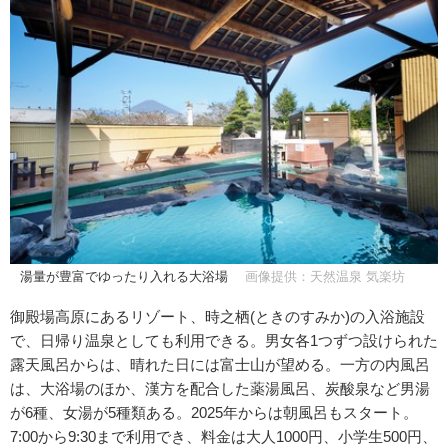
湯量が豊富でゆったり入れる大浴場
画像提供：天然温泉 気楽坊
御殿場高原にあるリゾート、時之栖(ときのすみか)の入浴施設
で、日帰り温泉としても利用できる。男女各1つずつ設けられた
露天風呂からは、晴れた日には富士山が望める。一方の内風呂
は、大浴場のほか、漢方を配合した薬湯風呂、炭酸泉など男湯
が6種、女湯が5種類ある。2025年からは朝風呂もスタート。
7:00から9:30まで利用でき、料金は大人1000円、小学生500円、