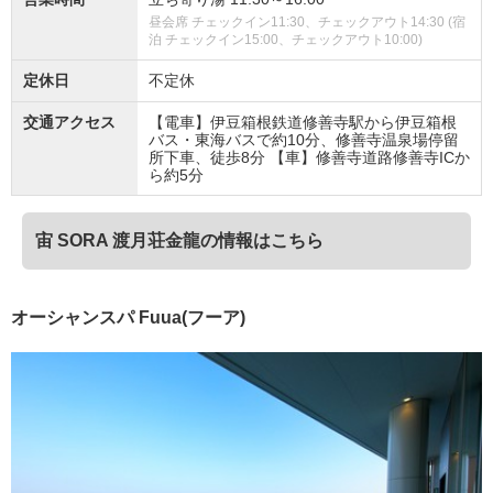
昼会席 チェックイン11:30、チェックアウト14:30 (宿
泊 チェックイン15:00、チェックアウト10:00)
定休日
不定休
交通アクセス
【電車】伊豆箱根鉄道修善寺駅から伊豆箱根
バス・東海バスで約10分、修善寺温泉場停留
所下車、徒歩8分 【車】修善寺道路修善寺ICか
ら約5分
宙 SORA 渡月荘金龍の情報はこちら
オーシャンスパ Fuua(フーア)