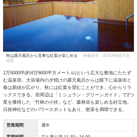
秋は露天風呂から見事な紅葉が楽しめる
画像提供：宙SORA渡月荘
金龍
1万5000坪(約4万9600平方メートル)という広大な敷地にたたず
む温泉宿。大浴場内の夕焼けの露天風呂からは眼下に温泉街と
春は新緑が広がり、秋には紅葉を望むことができ、心からリラ
ックスできる。宿周辺は「ミシュラン・グリーンガイド」で2つ
星を獲得した「竹林の小径」など、森林浴も楽しめる好立地。
日枝神社などのパワースポットもあり、散策を満喫できる。
営業期間
通年
営業時間
立ち寄り湯 11:30～16:00