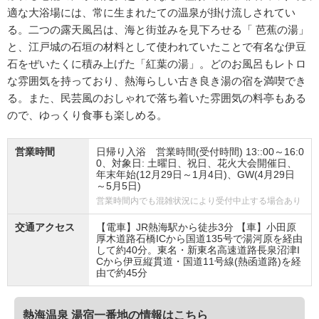
適な大浴場には、常に生まれたての温泉が掛け流しされてい
る。二つの露天風呂は、海と街並みを見下ろせる「 芭蕉の湯」
と、江戸城の石垣の材料として使われていたことで有名な伊豆
石をぜいたくに積み上げた「紅葉の湯」。どのお風呂もレトロ
な雰囲気を持っており、熱海らしい古き良き湯の宿を満喫でき
る。また、民芸風のおしゃれで落ち着いた雰囲気の料亭もある
ので、ゆっくり食事も楽しめる。
営業時間
日帰り入浴 営業時間(受付時間) 13::00～16:0
0、対象日: 土曜日、祝日、花火大会開催日、
年末年始(12月29日～1月4日)、GW(4月29日
～5月5日)
営業時間内でも混雑状況により受付中止する場合あり
交通アクセス
【電車】JR熱海駅から徒歩3分 【車】小田原
厚木道路石橋ICから国道135号で湯河原を経由
して約40分。東名・新東名高速道路長泉沼津I
Cから伊豆縦貫道・国道11号線(熱函道路)を経
由で約45分
熱海温泉 湯宿一番地の情報はこちら