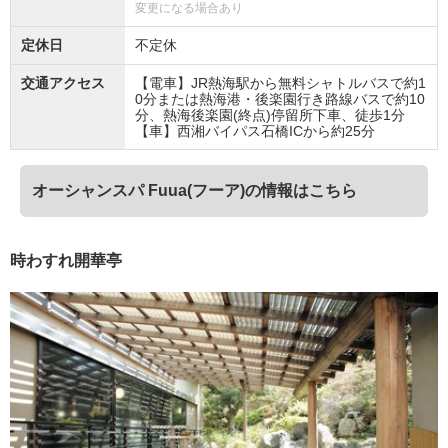
変更になる場合あり
定休日
不定休
交通アクセス
【電車】JR熱海駅から無料シャトルバスで約1
0分または熱海港・後楽園行き路線バスで約10
分、熱海後楽園(終点)停留所下車、徒歩1分
【車】西湘バイパス石橋ICから約25分
オーシャンスパ Fuua(フーア)の情報はこちら
時わすれ開華亭