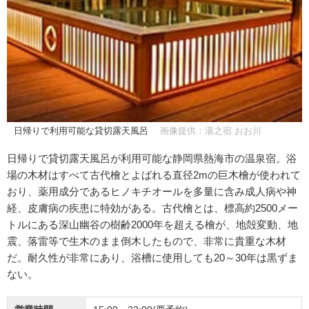
日帰りで利用可能な貸切露天風呂
画像提供：湯之宿 おお川
日帰りで貸切露天風呂が利用可能な静岡県熱海市の温泉宿。浴
場の木材はすべて古代檜とよばれる直径2mの巨木檜が使われて
おり、薬用成分であるヒノキチオールを多量に含み成人病や神
経、皮膚病の疾患に特効がある。古代檜とは、標高約2500メー
トルにある深山幽谷の樹齢2000年を超える檜が、地殻変動、地
震、落雷等で生木のまま倒木したもので、非常に貴重な木材
だ。耐久性が非常にあり、浴槽に使用しても20～30年は黒ずま
ない。