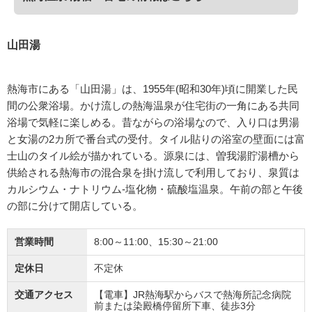
山田湯
熱海市にある「山田湯」は、1955年(昭和30年)頃に開業した民
間の公衆浴場。かけ流しの熱海温泉が住宅街の一角にある共同
浴場で気軽に楽しめる。昔ながらの浴場なので、入り口は男湯
と女湯の2カ所で番台式の受付。タイル貼りの浴室の壁面には富
士山のタイル絵が描かれている。源泉には、曽我湯貯湯槽から
供給される熱海市の混合泉を掛け流しで利用しており、泉質は
カルシウム・ナトリウム-塩化物・硫酸塩温泉。午前の部と午後
の部に分けて開店している。
営業時間
8:00～11:00、15:30～21:00
定休日
不定休
交通アクセス
【電車】JR熱海駅からバスで熱海所記念病院
前または染殿橋停留所下車、徒歩3分