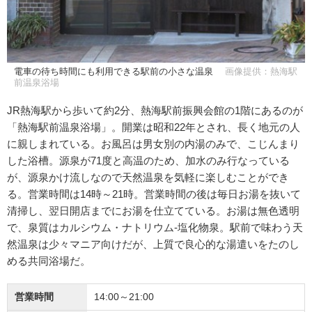
電車の待ち時間にも利用できる駅前の小さな温泉
画像提供：熱海駅
前温泉浴場
JR熱海駅から歩いて約2分、熱海駅前振興会館の1階にあるのが
「熱海駅前温泉浴場」。開業は昭和22年とされ、長く地元の人
に親しまれている。お風呂は男女別の内湯のみで、こじんまり
した浴槽。源泉が71度と高温のため、加水のみ行なっている
が、源泉かけ流しなので天然温泉を気軽に楽しむことができ
る。営業時間は14時～21時。営業時間の後は毎日お湯を抜いて
清掃し、翌日開店までにお湯を仕立てている。お湯は無色透明
で、泉質はカルシウム・ナトリウム-塩化物泉。駅前で味わう天
然温泉は少々マニア向けだが、上質で良心的な湯遣いをたのし
める共同浴場だ。
営業時間
14:00～21:00