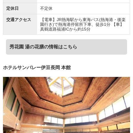
定休日
不定休
交通アクセス
【電車】JR熱海駅から東海バス(熱海港・後楽
園行き)で熱海港停留所下車、徒歩1分 【車】
真鶴道路福浦ICから約15分
秀花園 湯の花膳の情報はこちら
ホテルサンバレー伊豆長岡 本館