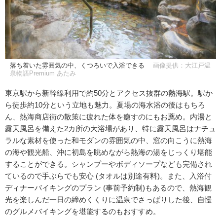
落ち着いた雰囲気の中、くつろいで入浴できる
画像提供：大江戸温
泉物語Premium あたみ
東京駅から新幹線利用で約50分とアクセス抜群の熱海駅。駅か
ら徒歩約10分という立地も魅力。夏場の海水浴の後はもちろ
ん、熱海商店街の散策に疲れた体を癒すのにもお薦め。内湯と
露天風呂を備えた2カ所の大浴場があり、特に露天風呂はナチュ
ラルな素材を使った和モダンの雰囲気の中、窓の向こうに熱海
の海や観光船、沖に初島を眺めながら熱海の湯をじっくり堪能
することができる。シャンプーやボディソープなども完備され
ているので手ぶらでも安心 (タオルは別途有料)。また、入浴付
ディナーバイキングのプラン (事前予約制)もあるので、熱海観
光を楽しんだ一日の締めくくりに温泉でさっぱりした後、自慢
のグルメバイキングを堪能するのもおすすめ。