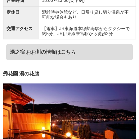
営業時間
15:00～23:00(要予約)
定休日
混雑時や休館など、日帰り貸し切り温泉が不
可能な場合もあり
交通アクセス
【電車】JR東海道本線熱海駅からタクシーで
約5分。JR伊東線来宮駅から徒歩2分
湯之宿 おお川の情報はこちら
秀花園 湯の花膳