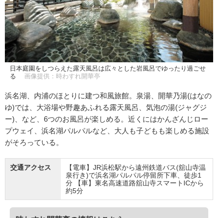
日本庭園をしつらえた露天風呂は広々とした岩風呂でゆったり過ごせ
る
画像提供：時わすれ開華亭
浜名湖、内浦のほとりに建つ和風旅館。泉湯、開華乃湯(はなの
ゆ)では、大浴場や野趣あふれる露天風呂、気泡の湯(ジャグジ
ー)、など、6つのお風呂が楽しめる。近くにはかんざんじロー
プウェイ、浜名湖パルパルなど、大人も子どもも楽しめる施設
がそろっている。
交通アクセス
【電車】JR浜松駅から遠州鉄道バス(舘山寺温
泉行き)で浜名湖パルパル停留所下車、徒歩1
分 【車】東名高速道路舘山寺スマートICから
約5分