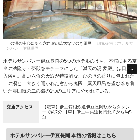
一の湯の中心にある六角形の広大なひのき風呂
画像提供：ホテルサ
ンバレー伊豆長岡
ホテルサンバレー伊豆長岡の5つのホテルのうち、本館にある奈
良の法隆寺・夢殿をモチーフにした「満天の湯 夢殿」は日帰り
入浴可。高い六角の天窓が特徴的な、ひのきの香りに包まれた
一の湯と、大きく開かれた窓から庭園、露天風呂を望む落ち着
いた雰囲気の二の湯の2つのエリアに分かれている。
交通アクセス
【電車】伊豆箱根鉄道伊豆長岡駅からタクシ
ーで約7分 【車】伊豆中央道長岡北ICから約5
分
ホテルサンバレー伊豆長岡 本館の情報はこちら