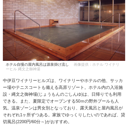
ホテル自慢の屋内風呂は源泉掛け流し
画像提供：ホテル ワイナリ
ーヒル 縄文之御神湯
中伊豆ワイナリーヒルズは、ワイナリーやホテルの他、サッカ
ー場やテニスコートも備える高原リゾート。ホテル内の入浴施
設・縄文之御神場(じょうもんのごしんゆ)は、日帰りでも利用
できる。また、夏限定でオープンする50ｍの野外プールも人
気。温泉ゾーンは男女別となっており、露天風呂と屋内風呂が
それぞれ1ヶ所ずつある。家族でゆっくりしたいのであれば、貸
切風呂(2200円/60分～)がおすすめ。