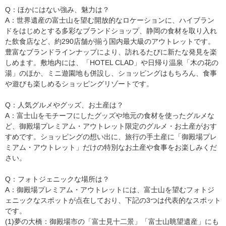
Q：ほかにはない強み、魅力は？
A：世界遺産の富士山を望む開放的なロケーションに、ハイブラン
ドをはじめとする多彩なブランドショップ、静岡の食材を取り入れ
た飲食店など、約290店舗が揃う国内最大級のアウトレットです。
豊富なブランドラインナップにより、訪れるたびに新たな発見を楽
しめます。敷地内には、「HOTEL CLAD」や日帰り温泉「木の花の
湯」のほか、ミニ遊園地も併設し、ショッピングはもちろん、食事
や遊びも楽しめるショッピングリゾートです。
Q：人気グルメやグッズ、お土産は？
A：富士山をモチーフにしたグッズや地元の食材を使ったグルメな
ど、御殿場プレミアム・アウトレット限定のグルメ・お土産がおす
すめです。ショッピングの想い出に、旅行の手土産に「御殿場プレ
ミアム・アウトレット」だけの特別なお土産や食事をお楽しみくだ
さい。
Q：フォトジェニックな場所は？
A：御殿場プレミアム・アウトレットには、富士山を望むフォトジ
ェニックなスポットが点在しており、下記の3つは代表的なスポット
です。
(1)夢の大橋：御殿場市の「富士見十二景」「富士山眺望遺産」にも