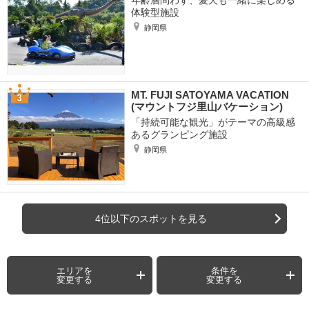
年齢層問わず、愛犬も一緒に楽しめる
体験型施設
静岡県
MT. FUJI SATOYAMA VACATION
(マウントフジ里山バケーション)
「持続可能な観光」がテーマの高級感
あるグランピング施設
静岡県
4位以下のスポットを見る
エリアを
条件を
変更する
変更する