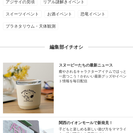
アジサイの見頃
リアル謎解きイベント
スイーツイベント
お酒イベント
恐竜イベント
プラネタリウム・天体観測
編集部イチオシ
スヌーピーたちの最新ニュース
癒やされるキャラクターアイテムでほっと
一息つこう！かわいい最新グッズやイベン
ト情報を毎日配信
関西のイオンモールで新発見！
子どもと楽しめる新しい遊び方をママライ