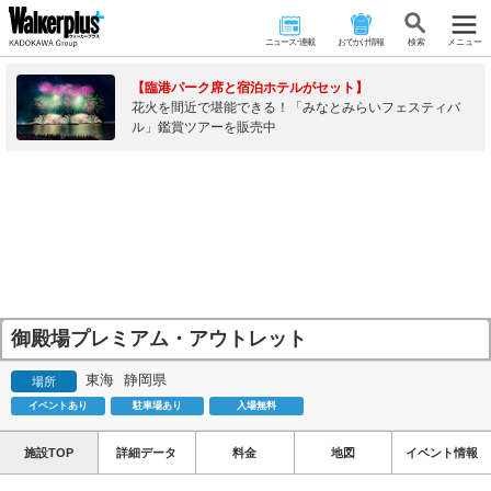
ニュース･連載
おでかけ情報
検 索
メニュー
【臨港パーク席と宿泊ホテルがセット】
花火を間近で堪能できる！「みなとみらいフェスティバ
ル」鑑賞ツアーを販売中
御殿場プレミアム・アウトレット
東海
静岡県
場所
イベントあり
駐車場あり
入場無料
施設TOP
詳細データ
料金
地図
イベント情報