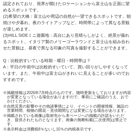
認定されており、視界が開けたロケーションから富士山を正面に望
めるスポットです。
(2)希望の大橋：富士山や周辺の自然が一望できるスポットです。朝
焼けや夕暮れ、夜のライトアップなど、時間帯によって異なる景観
が楽しめます。
(3)HILL SIDEミニ遊園地：高台にあり見晴らしがよく、絶景が撮れ
るスポット。イタリア製のメリーゴーラウンドと富士山を組み合わ
せた景観は、昼夜で異なる印象の写真を撮影することができます。
Q：比較的すいている時期・曜日・時間帯は？
A：平日の午前中は比較的すいていて、買い回りがしやすくなって
います。また、午前中は富士山がきれいに見えることが多いのでお
すすめです。
※掲載情報は2026年7月時点のものです。随時更新をしておりますが内容
が変更となっている場合がありますので、事前にご確認のうえ、おで
かけください。
※自然災害の影響やその他諸事情により、イベントの開催情報、施設の
営業時間、植物の開花・見頃期間などは変更になる場合があります。
※掲載されている画像は取材先から本ページへの掲載の許諾をいただ
き、提供されたものとなります。画像の無断転載(二次使用)は禁止で
す。
※表示料金は消費税8％ないし10％の内税表示です。