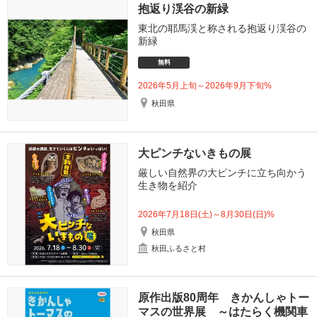
抱返り渓谷の新緑
東北の耶馬渓と称される抱返り渓谷の
新緑
無料
2026年5月上旬～2026年9月下旬%
秋田県
大ピンチないきもの展
厳しい自然界の大ピンチに立ち向かう
生き物を紹介
2026年7月18日(土)～8月30日(日)%
秋田県
秋田ふるさと村
原作出版80周年 きかんしゃトー
マスの世界展 ～はたらく機関車