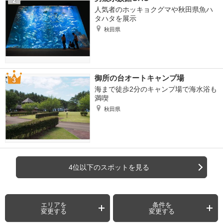
人気者のホッキョクグマや秋田県魚ハ
タハタを展示
秋田県
御所の台オートキャンプ場
海まで徒歩2分のキャンプ場で海水浴も
満喫
秋田県
4位以下のスポットを見る
エリアを
条件を
変更する
変更する