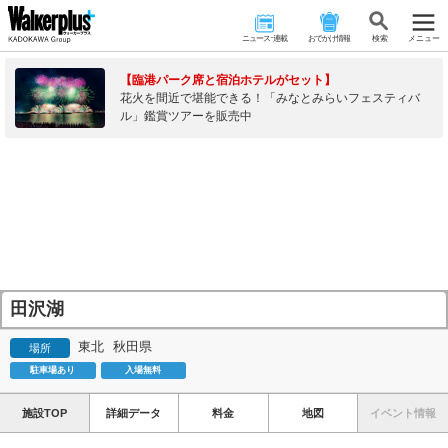
ニュース･連載
おでかけ情報
検 索
メニュー
【臨港パーク席と宿泊ホテルがセット】
花火を間近で堪能できる！「みなとみらいフェスティバ
ル」鑑賞ツアーを販売中
田沢湖
東北
秋田県
場所
駐車場あり
入場無料
施設TOP
詳細データ
料金
地図
イベント情報