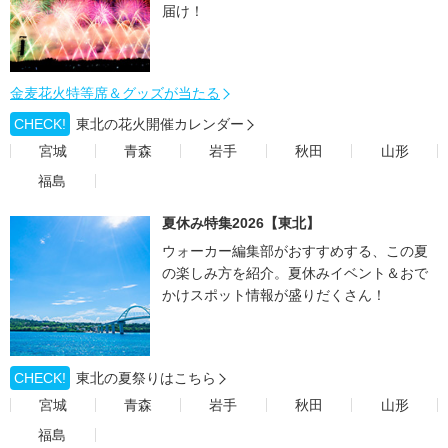
届け！
金麦花火特等席＆グッズが当たる
CHECK!
東北の花火開催カレンダー
宮城
青森
岩手
秋田
山形
福島
夏休み特集2026【東北】
ウォーカー編集部がおすすめする、この夏
の楽しみ方を紹介。夏休みイベント＆おで
かけスポット情報が盛りだくさん！
CHECK!
東北の夏祭りはこちら
宮城
青森
岩手
秋田
山形
福島