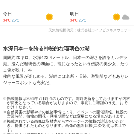
今日
明日
34℃
25℃
34℃
25℃
天気情報提供元：株式会社ライフビジネスウェザー
水深日本一を誇る神秘的な瑠璃色の湖
周囲約20キロ、水深423.4メートル、日本一の深さを誇るカルデラ
湖。澄んだ瑠璃色の湖面に、龍になったという伝説の美少女、たつ
こ像が映り、神
秘的な風景が楽しめる。湖畔には名所・旧跡、遊覧船などもありレ
ジャースポットも充実だ。
※掲載情報は2026年7月時点のものです。随時更新をしておりますが内容
が変更となっている場合がありますので、事前にご確認のうえ、おで
かけください。
※自然災害の影響やその他諸事情により、イベントの開催情報、施設の
営業時間、植物の開花・見頃期間などは変更になる場合があります。
※掲載されている画像は取材先から本ページへの掲載の許諾をいただ
き、提供されたものとなります。画像の無断転載(二次使用)は禁止で
す。