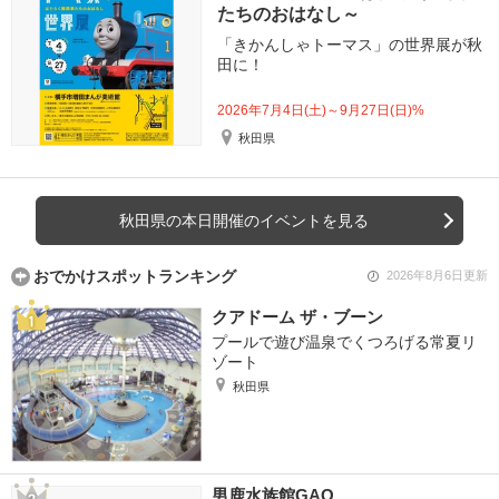
たちのおはなし～
「きかんしゃトーマス」の世界展が秋
田に！
2026年7月4日(土)～9月27日(日)%
秋田県
秋田県の本日開催のイベントを見る
おでかけスポットランキング
2026年8月6日更新
クアドーム ザ・ブーン
プールで遊び温泉でくつろげる常夏リ
ゾート
秋田県
男鹿水族館GAO