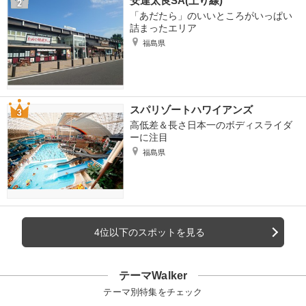
安達太良SA(上り線)
「あだたら」のいいところがいっぱい
詰まったエリア
福島県
スパリゾートハワイアンズ
高低差＆長さ日本一のボディスライダ
ーに注目
福島県
4位以下のスポットを見る
テーマWalker
テーマ別特集をチェック