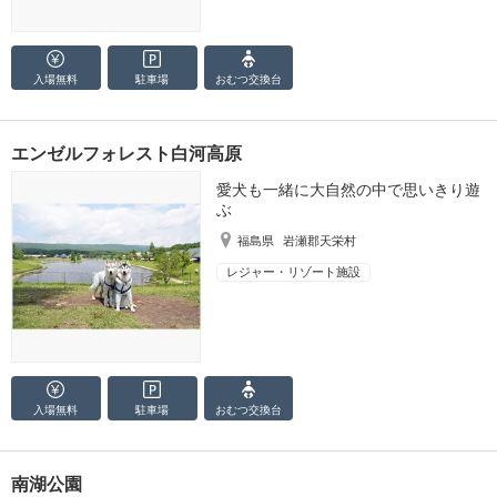
入場無料
駐車場
おむつ
交換台
エンゼルフォレスト白河高原
愛犬も一緒に大自然の中で思いきり遊
ぶ
福島県
岩瀬郡天栄村
レジャー・リゾート施設
入場無料
駐車場
おむつ
交換台
南湖公園