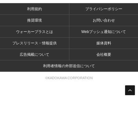
利用規約
プライバシーポリシー
推奨環境
お問い合わせ
ウォーカープラスとは
Webプッシュ通知について
プレスリリース・情報提供
媒体資料
広告掲載について
会社概要
利用者情報の外部送信について
©KADOKAWA CORPORATION