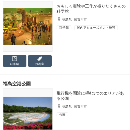
おもしろ実験や工作が盛りだくさんの
科学館
福島県
須賀川市
科学館
屋内アミューズメント施設
駐車場
授乳室
福島空港公園
飛行機を間近に望む3つのエリアがあ
る公園
福島県
須賀川市
公園