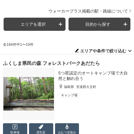
ウォーカープラス掲載の駅・路線について
エリアを選択
目的から探す
全184件中1〜10件
エリアや条件で絞り込む
ふくしま県民の森 フォレストパークあだたら
5つ星認定のオートキャンプ場で大自
然と触れ合う
福島県
安達郡大玉村
キャンプ場
駐車場
授乳室
おむつ
交換台