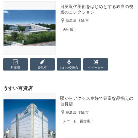
日英近代美術をはじめとする独自の視
点のコレクション
福島県
郡山市
美術館
駐車場
授乳室
おむつ
交換台
ベビーカー
うすい百貨店
駅からアクセス良好で豊富な品揃えの
百貨店
福島県
郡山市
デパート・百貨店