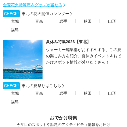
金麦花火特等席＆グッズが当たる
CHECK!
東北の花火開催カレンダー
宮城
青森
岩手
秋田
山形
福島
夏休み特集2026【東北】
ウォーカー編集部がおすすめする、この夏
の楽しみ方を紹介。夏休みイベント＆おで
かけスポット情報が盛りだくさん！
CHECK!
東北の夏祭りはこちら
宮城
青森
岩手
秋田
山形
福島
おでかけ特集
今注目のスポットや話題のアクティビティ情報をお届け