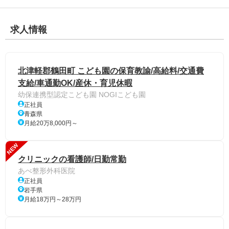
求人情報
北津軽郡鶴田町 こども園の保育教諭/高給料/交通費
支給/車通勤OK/産休・育児休暇
幼保連携型認定こども園 NOGIこども園
正社員
青森県
月給20万8,000円～
NEW
クリニックの看護師/日勤常勤
あべ整形外科医院
正社員
岩手県
月給18万円～28万円