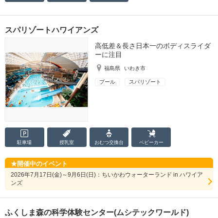
スパリゾートハワイアンズ
高低差＆長さ日本一のボディスライダ
ーに注目
福島県
いわき市
プール
スパリゾート
駐車場
授乳室
おむつ
交換台
ベビーカー
開催中のイベント
2026年7月17日(金)～9月6日(日)：ちいかわウォーターランド in ハワイア
ンズ
ふくしま森の科学体験センター(ムシテックワールド)