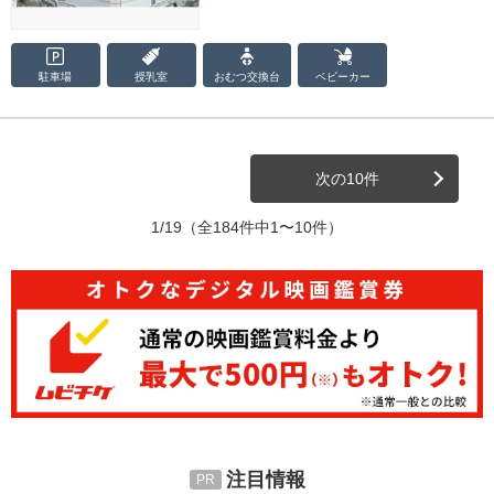
駐車場
授乳室
おむつ
交換台
ベビーカー
次の10件
1/19
（全184件中1〜10件）
注目情報