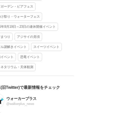
アガーデン・ビアフェス
かけ祭り・ウォーターフェス
26年9月19日～23日の連休開催イベント
夕まつり
アジサイの見頃
アル謎解きイベント
スイーツイベント
酒イベント
恐竜イベント
ラネタリウム・天体観測
X(旧Twitter)で最新情報をチェック
ウォーカープラス
@walkerplus_news