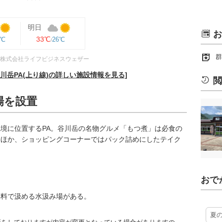
明日
お
33℃
5℃
26℃
群
株式会社ライフビジネスウェザー
川岳PA(上り線)の詳しい施設情報を見る]
閲
場を設置
境に位置するPA。谷川岳の名物グルメ「もつ煮」は必食の
るほか、ショッピングコーナーではパック詰めにしたテイク
おで
無料で汲める水汲み場がある。
夏