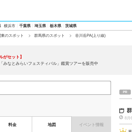
県
横浜市
千葉県
埼玉県
栃木県
茨城県
関東のスポット
群馬県のスポット
谷川岳PA(上り線)
ルがセット】
「みなとみらいフェスティバル」鑑賞ツアーを販売中
群
8月
料金
地図
イベント情報
風