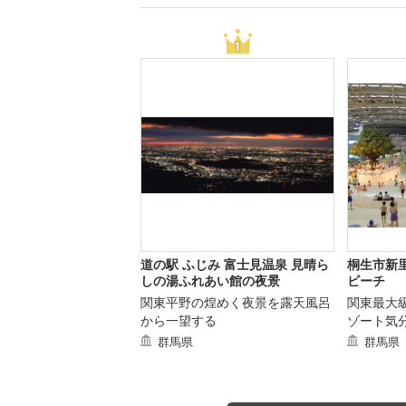
道の駅 ふじみ 富士見温泉 見晴ら
桐生市新
しの湯ふれあい館の夜景
ビーチ
関東平野の煌めく夜景を露天風呂
関東最大
から一望する
ゾート気
群馬県
群馬県