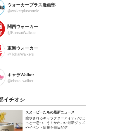
ウォーカープラス漫画部
@walkerpluscomic
関西ウォーカー
@KansaiWalkers
東海ウォーカー
@TokaiWalkers
キャラWalker
@chara_walker_
部イチオシ
スヌーピーたちの最新ニュース
癒やされるキャラクターアイテムでほ
っと一息つこう！かわいい最新グッズ
やイベント情報を毎日配信