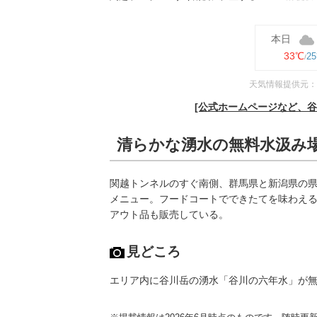
本日
33℃
2
天気情報提供元：
[公式ホームページなど、谷
清らかな湧水の無料水汲み
関越トンネルのすぐ南側、群馬県と新潟県の県
メニュー。フードコートでできたてを味わえ
アウト品も販売している。
見どころ
エリア内に谷川岳の湧水「谷川の六年水」が