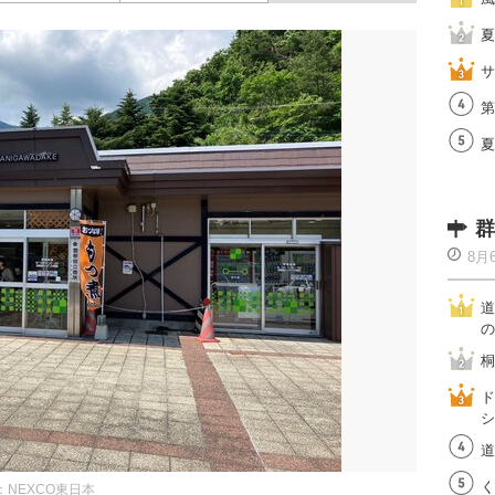
夏
サ
第
夏
群
8月
道
の
桐
ド
シ
道
く
：NEXCO東日本