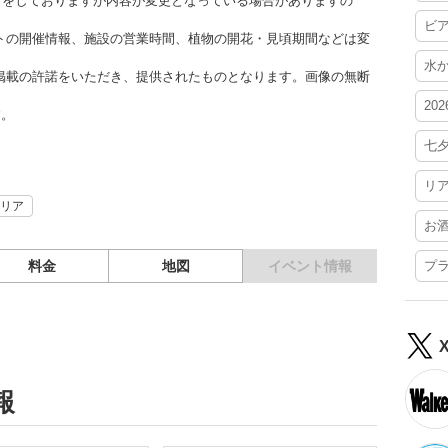
更新をしておりますが内容が変更となっている場合がありますの
ビ
トの開催情報、施設の営業時間、植物の開花・見頃期間などは変
水
掲載の許諾をいただき、提供されたものとなります。画像の無断
20
す。
七
リ
リア
お
料金
地図
イベント情報
プ
報