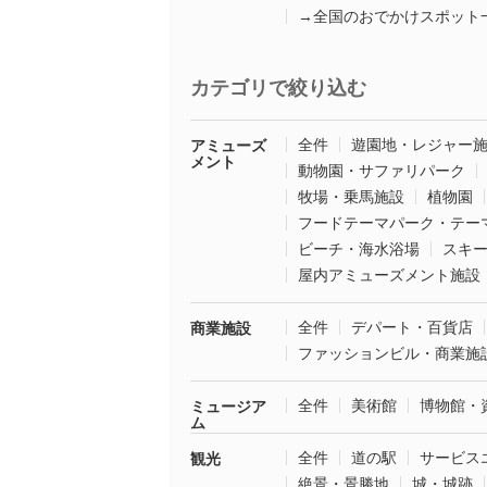
→全国のおでかけスポット
カテゴリで絞り込む
全件
遊園地・レジャー
アミューズ
メント
動物園・サファリパーク
牧場・乗馬施設
植物園
フードテーマパーク・テー
ビーチ・海水浴場
スキ
屋内アミューズメント施設
全件
デパート・百貨店
商業施設
ファッションビル・商業施
全件
美術館
博物館・
ミュージア
ム
全件
道の駅
サービス
観光
絶景・景勝地
城・城跡