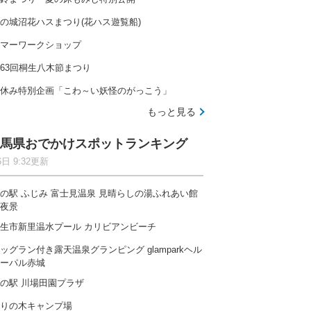
の城沼花ハスまつり(花ハス遊覧船)
マーワークショップ
63回桐生八木節まつり
休み特別企画「こわ～い妖怪のがっこう」
もっと見る
馬県おでかけスポットランキング
6日 9:32更新
の駅 ふじみ 富士見温泉 見晴らしの湯ふれあい館
夜景
生市新里温水プール カリビアンビーチ
ッグラン付き露天温泉グランピング glamparkヘル
ーパル赤城
の駅 川場田園プラザ
りの木キャンプ場