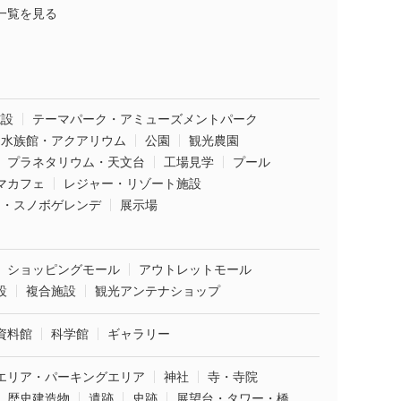
一覧を見る
施設
テーマパーク・アミューズメントパーク
水族館・アクアリウム
公園
観光農園
プラネタリウム・天文台
工場見学
プール
マカフェ
レジャー・リゾート施設
ー・スノボゲレンデ
展示場
ショッピングモール
アウトレットモール
設
複合施設
観光アンテナショップ
資料館
科学館
ギャラリー
エリア・パーキングエリア
神社
寺・寺院
歴史建造物
遺跡
史跡
展望台・タワー・橋