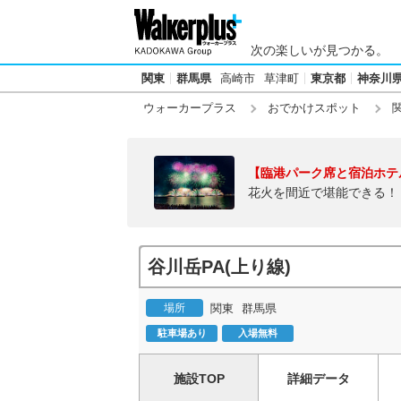
次の楽しいが見つかる。
関東
群馬県
高崎市
草津町
東京都
神奈川
ウォーカープラス
おでかけスポット
【臨港パーク席と宿泊ホテ
花火を間近で堪能できる！
谷川岳PA(上り線)
場所
関東
群馬県
駐車場あり
入場無料
施設TOP
詳細データ