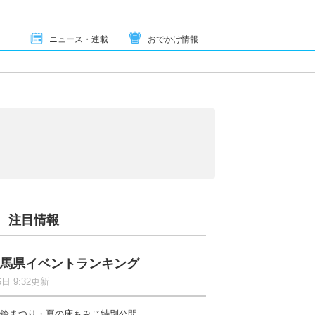
ニュース・連載
おでかけ情報
注目情報
馬県イベントランキング
6日 9:32更新
鈴まつり・夏の床もみじ特別公開