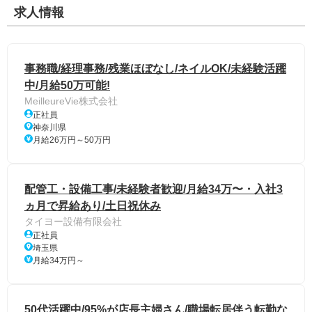
求人情報
事務職/経理事務/残業ほぼなし/ネイルOK/未経験活躍
中/月給50万可能!
MeilleureVie株式会社
正社員
神奈川県
月給26万円～50万円
配管工・設備工事/未経験者歓迎/月給34万〜・入社3
ヵ月で昇給あり/土日祝休み
タイヨー設備有限会社
正社員
埼玉県
月給34万円～
50代活躍中/95%が店長主婦さん/職場転居伴う転勤な