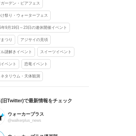
アガーデン・ビアフェス
かけ祭り・ウォーターフェス
26年9月19日～23日の連休開催イベント
夕まつり
アジサイの見頃
アル謎解きイベント
スイーツイベント
酒イベント
恐竜イベント
ラネタリウム・天体観測
X(旧Twitter)で最新情報をチェック
ウォーカープラス
@walkerplus_news