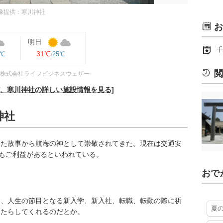
像提供：寒川神社
お
明日
千
31℃
6℃
25℃
閲
株式会社ライフビジネスウェザー
ど、寒川神社の詳しい施設情報を見る]
神社
めた故事から航海の神として崇敬されてきた。現在は交通安
にもご利益があるといわれている。
おで
ら、人生の節目となる新入学、新入社、転職、転勤の際に祈
夏
もたらしてくれるのだとか。