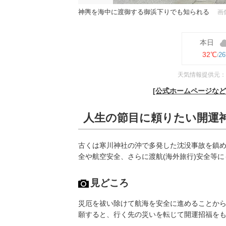
神輿を海中に渡御する御浜下りでも知られる
画
本日
32℃
2
天気情報提供元：
[公式ホームページな
人生の節目に頼りたい開運
古くは寒川神社の沖で多発した沈没事故を鎮
全や航空安全、さらに渡航(海外旅行)安全等
見どころ
災厄を祓い除けて航海を安全に進めることか
願すると、行く先の災いを転じて開運招福を