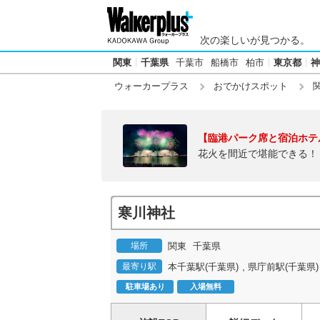
次の楽しいが見つかる。
関東
千葉県
千葉市
船橋市
柏市
東京都
神
ウォーカープラス
おでかけスポット
【臨港パーク席と宿泊ホテ
花火を間近で堪能できる！
寒川神社
場所
関東
千葉県
,
最寄り駅
本千葉駅(千葉県)
県庁前駅(千葉県)
駐車場あり
入場無料