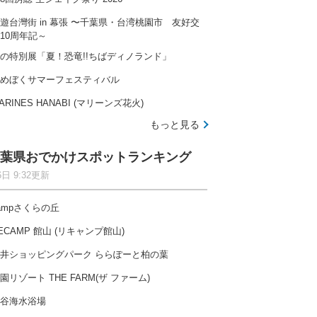
遊台灣街 in 幕張 〜千葉県・台湾桃園市 友好交
10周年記～
の特別展「夏！恐竜!!ちばディノランド」
めぼくサマーフェスティバル
ARINES HANABI (マリーンズ花火)
もっと見る
葉県おでかけスポットランキング
6日 9:32更新
ampさくらの丘
ECAMP 館山 (リキャンプ館山)
井ショッピングパーク ららぽーと柏の葉
園リゾート THE FARM(ザ ファーム)
谷海水浴場