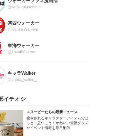
ウォーカープラス漫画部
@walkerpluscomic
関西ウォーカー
@KansaiWalkers
東海ウォーカー
@TokaiWalkers
キャラWalker
@chara_walker_
部イチオシ
スヌーピーたちの最新ニュース
癒やされるキャラクターアイテムでほ
っと一息つこう！かわいい最新グッズ
やイベント情報を毎日配信