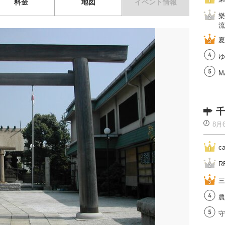
料金
地図
イベント情報
樂
流
夏
ゆ
M
千
8月
c
R
三
農
守