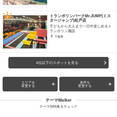
トランポリンパークMr.JUMP(ミス
タージャンプ)松戸店
子どもから大人まで一日中楽しめるト
ランポリン施設
千葉県
4位以下のスポットを見る
エリアを
条件を
変更する
変更する
テーマWalker
テーマ別特集をチェック