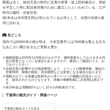
開基は古く、桓武天皇の時代に征夷大将軍・坂上田村麻呂が、房総
を平定した時に戦没者供養のために建立したといわれている。江戸
時代の義民・佐倉宗吾
様(本名は木内惣五郎)が祀られているお寺として、全国の信者が参
拝に訪れる。
見どころ
境内では約800本の桜が咲き、大本堂裏手には7000株を数える広大
なあじさい園があるなど景観も豊か。
※掲載情報は2025年11月時点のものです。随時更新をしておりますが内
容が変更となっている場合がありますので、事前にご確認のうえ、お
でかけください。
※自然災害の影響やその他諸事情により、イベントの開催情報、施設の
営業時間、植物の開花・見頃期間などは変更になる場合があります。
※掲載されている画像は取材先から本ページへの掲載の許諾をいただ
き、提供されたものとなります。画像の無断転載(二次使用)は禁止で
す。
※表示料金は消費税8％ないし10％の内税表示です。
千葉県の観光ガイド・関連ページ
千葉県の観光ガイドを見る