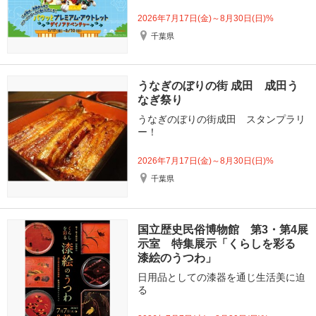
2026年7月17日(金)～8月30日(日)%
千葉県
うなぎのぼりの街 成田 成田う
なぎ祭り
うなぎのぼりの街成田 スタンプラリ
ー！
2026年7月17日(金)～8月30日(日)%
千葉県
国立歴史民俗博物館 第3・第4展
示室 特集展示「くらしを彩る
漆絵のうつわ」
日用品としての漆器を通じ生活美に迫
る