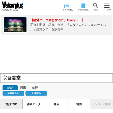
ニュース･連載
おでかけ情報
検 索
メニュー
【臨港パーク席と宿泊ホテルがセット】
花火を間近で堪能できる！「みなとみらいフェスティバ
ル」鑑賞ツアーを販売中
宗吾霊堂
関東
千葉県
場所
駐車場あり
入場無料
施設TOP
詳細データ
料金
地図
イベント情報