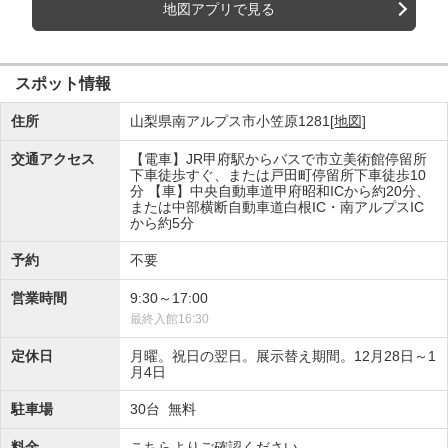
地図アプリで見る
スポット情報
住所
山梨県南アルプス市小笠原1281
[地図]
交通アクセス
【電車】JR甲府駅からバスで市立美術館停留所
下車徒歩すぐ、または戸田町停留所下車徒歩10
分 【車】中央自動車道甲府昭和ICから約20分、
または中部横断自動車道白根IC・南アルプスIC
から約5分
予約
不要
営業時間
9:30～17:00
最終入館16:30
定休日
月曜。祝日の翌日。展示替え期間。12月28日～1
月4日
駐車場
30台 無料
料金
こちらよりご確認ください