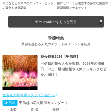
気になるビジネスのアレコレ、ヒット
星野リゾートが運営する多彩な施設の
の裏側を徹底調査
最新情報をチェック！
テーマwalkerをもっと見る
季節特集
季節を感じる人気のスポットやイベントを紹介
花火特集2026【甲信越】
甲信越の花火大会を掲載。2026年の開催
日、中止・延期情報や人気ランキングなど
をお届け！
金麦花火特等席＆グッズが当たる
CHECK!
甲信越の花火開催カレンダー
山梨
新潟
長野