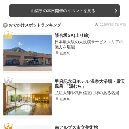
山梨県の本日開催のイベントを見る
おでかけスポットランキング
2026年8月7日更新
談合坂SA(上り線)
日本最大級の大規模サービスエリアの
魅力を堪能
山梨県
甲府記念日ホテル 温泉大浴場・露天
風呂 「湯むら」
弘法大師や武田信玄に縁のある名湯
山梨県
南アルプス市立美術館