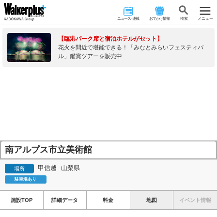
ニュース･連載
おでかけ情報
検 索
メニュー
【臨港パーク席と宿泊ホテルがセット】
花火を間近で堪能できる！「みなとみらいフェスティバ
ル」鑑賞ツアーを販売中
南アルプス市立美術館
甲信越
山梨県
場所
駐車場あり
施設TOP
詳細データ
料金
地図
イベント情報