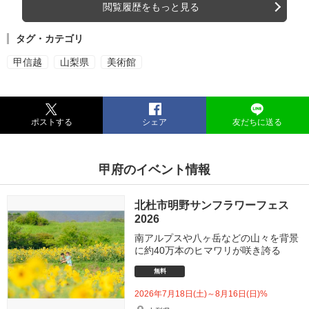
閲覧履歴をもっと見る
タグ・カテゴリ
甲信越
山梨県
美術館
ポストする
シェア
友だちに送る
甲府のイベント情報
北杜市明野サンフラワーフェス
2026
南アルプスや八ヶ岳などの山々を背景
に約40万本のヒマワリが咲き誇る
無料
2026年7月18日(土)～8月16日(日)%