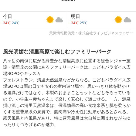
今日
明日
34℃
24℃
34℃
25℃
天気情報提供元：株式会社ライフビジネスウェザー
風光明媚な清里高原で楽しむファミリーパーク
八ヶ岳の南側に広がる緑豊かな清里高原に位置する総合レジャー施
設・清里丘の公園にあるファミリーパークは、こどもパラダイス広
場SOPOやキッズカ
フェレストラン、清里天然温泉などからなる。こどもパラダイス広
場SOPOは雨の日でも安心の室内遊び場で、思いっきり体を動かせ
る遊具だけではなく、木製のおままごとセットなどもそろっている
ので、小学生～赤ちゃんまで楽しく安心して過ごせる。一方、源泉
掛け流しの清里天然温泉は、保温効果の高い食塩泉系と肌を柔らか
くする重曹泉系の泉質で、筋肉痛や冷え性に効果があるとされる。
露天風呂と内風呂があり、特に露天風呂は大自然に囲まれながらゆ
ったりくつろげるのが魅力。