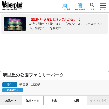
ニュース･連載
おでかけ情報
検 索
メニュー
【臨港パーク席と宿泊ホテルがセット】
花火を間近で堪能できる！「みなとみらいフェスティバ
ル」鑑賞ツアーを販売中
清里丘の公園ファミリーパーク
甲信越
山梨県
場所
駐車場あり
施設TOP
詳細データ
料金
地図
イベント情報