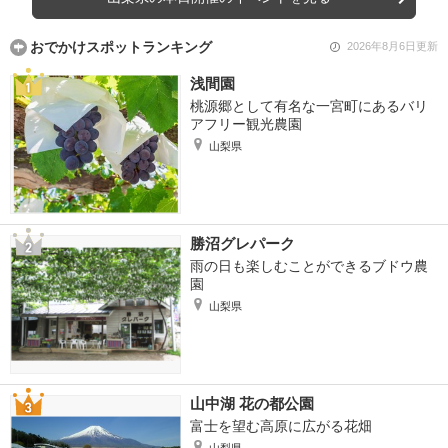
おでかけスポットランキング
2026年8月6日更新
浅間園
桃源郷として有名な一宮町にあるバリ
アフリー観光農園
山梨県
勝沼グレパーク
雨の日も楽しむことができるブドウ農
園
山梨県
山中湖 花の都公園
富士を望む高原に広がる花畑
山梨県