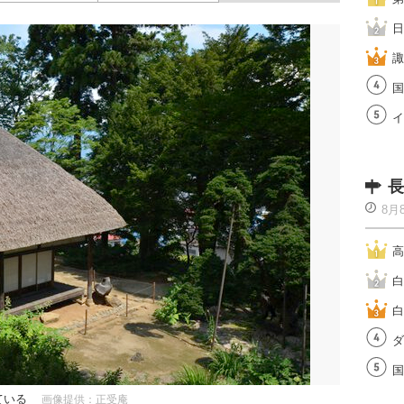
日
諏
国
イ
長
8月
高
白
白
ダ
国
れている
画像提供：正受庵