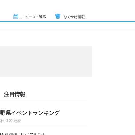
ニュース・連載
おでかけ情報
注目情報
野県イベントランキング
8日 9:32更新
65回 信州上田七夕まつり