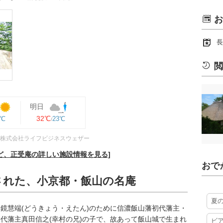
お
長
閲
明日
32℃
2℃
23℃
株式会社ライフビジネスウェザー
ど、正受庵の詳しい施設情報を見る]
おで
された、小京都・飯山の名庵
夏
鏡慧端(どうきょう・えたん)のために信濃飯山藩初代藩主・
代藩主真田信之(幸村の兄)の子で、故あって飯山城で生まれ
ビ