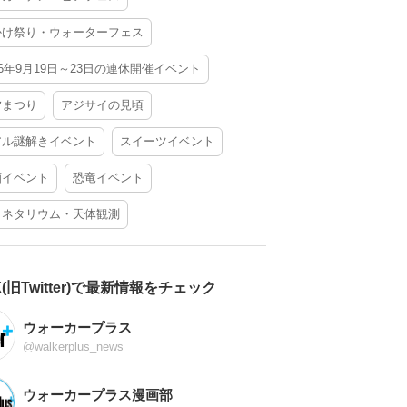
かけ祭り・ウォーターフェス
26年9月19日～23日の連休開催イベント
夕まつり
アジサイの見頃
アル謎解きイベント
スイーツイベント
酒イベント
恐竜イベント
ラネタリウム・天体観測
X(旧Twitter)で最新情報をチェック
ウォーカープラス
@walkerplus_news
ウォーカープラス漫画部