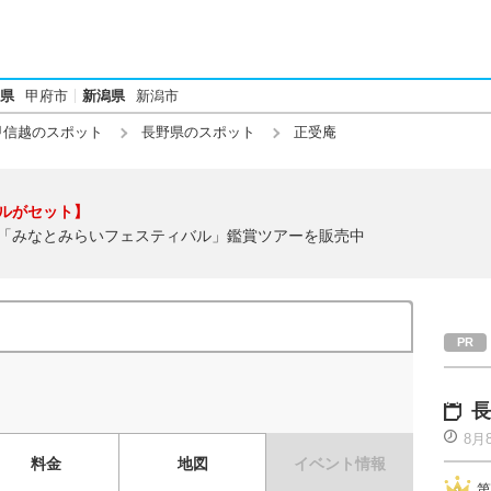
県
甲府市
新潟県
新潟市
甲信越のスポット
長野県のスポット
正受庵
ルがセット】
「みなとみらいフェスティバル」鑑賞ツアーを販売中
長
8月
料金
地図
イベント情報
第