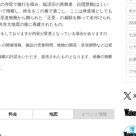
の寺院で修行を積み、臨済宗の再興者、白隠慧鶴(はくい
いて帰郷し、終生をこの庵で過ごし、ここは禅道場としても
水
の至道無難から贈られた「正受」の扁額を飾って名付けられ
20
の善光寺大地震の後に再建されたもの。
更新をしておりますが内容が変更となっている場合がありますの
七
トの開催情報、施設の営業時間、植物の開花・見頃期間などは変
リ
掲載の許諾をいただき、提供されたものとなります。画像の無断
お
す。
プ
料金
地図
イベント情報