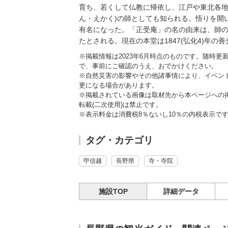
育ち、若くして仏教に帰依し、江戸や東北各地
ん・えかく)の師としても知られる。悟りを開
有名になった。「正受庵」の名の由来は、師
たとされる。現在の本堂は1847(弘化4)年
※掲載情報は2023年6月時点のものです。随時
で、事前にご確認のうえ、おでかけください。
※自然災害の影響やその他諸事情により、イベン
更になる場合があります。
※掲載されている画像は取材先から本ページへの
転載(二次使用)は禁止です。
※表示料金は消費税8％ないし10％の内税表示で
タグ・カテゴリ
甲信越
長野県
寺・寺院
施設TOP
詳細データ