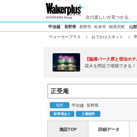
次の楽しいが見つかる。
甲信越
長野県
長野市
松本市
軽井沢町
山梨
ウォーカープラス
おでかけスポット
【臨港パーク席と宿泊ホテ
花火を間近で堪能できる！
正受庵
場所
甲信越
長野県
駐車場あり
入場無料
施設TOP
詳細データ