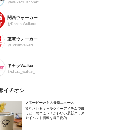
@walkerpluscomic
関西ウォーカー
@KansaiWalkers
東海ウォーカー
@TokaiWalkers
キャラWalker
@chara_walker_
部イチオシ
スヌーピーたちの最新ニュース
癒やされるキャラクターアイテムでほ
っと一息つこう！かわいい最新グッズ
やイベント情報を毎日配信