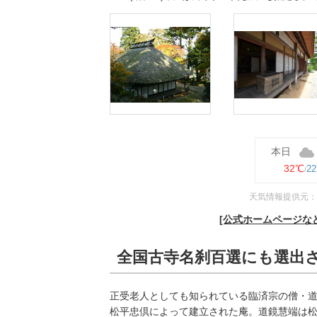
本日
32℃
2
天気情報提供元：
[公式ホームページな
全国古寺名刹百選にも選出
正受老人としても知られている臨済宗の僧・道
松平忠倶によって建立された庵。道鏡慧端は松