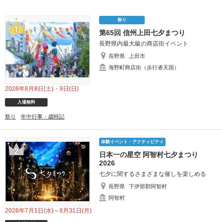
祭り
第65回 信州上田七夕まつり
長野県内最大級の商店街イベント
長野県
上田市
海野町商店街（歩行者天国）
2026年8月8日(土)・9日(日)
入場無料
祭り
年中行事・歳時記
体験イベント・アクティビティ
日本一の星空 阿智村七夕まつり
2026
七夕に関するさまざまな催しを楽しめる
長野県
下伊那郡阿智村
阿智村
2026年7月1日(水)～8月31日(月)