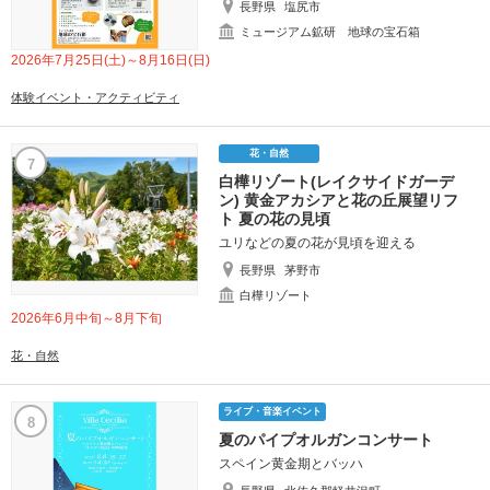
長野県
塩尻市
ミュージアム鉱研 地球の宝石箱
2026年7月25日(土)～8月16日(日)
体験イベント・アクティビティ
花・自然
7
白樺リゾート(レイクサイドガーデ
ン) 黄金アカシアと花の丘展望リフ
ト 夏の花の見頃
ユリなどの夏の花が見頃を迎える
長野県
茅野市
白樺リゾート
2026年6月中旬～8月下旬
花・自然
ライブ・音楽イベント
8
夏のパイプオルガンコンサート
スペイン黄金期とバッハ