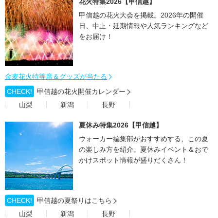
花火特集2026【甲信越】
甲信越の花火大会を掲載。2026年の開催
日、中止・延期情報や人気ランキングなど
をお届け！
金麦花火特等席＆グッズが当たる
CHECK!
甲信越の花火開催カレンダー
山梨
新潟
長野
夏休み特集2026【甲信越】
ウォーカー編集部がおすすめする、この夏
の楽しみ方を紹介。夏休みイベント＆おで
かけスポット情報が盛りだくさん！
CHECK!
甲信越の夏祭りはこちら
山梨
新潟
長野