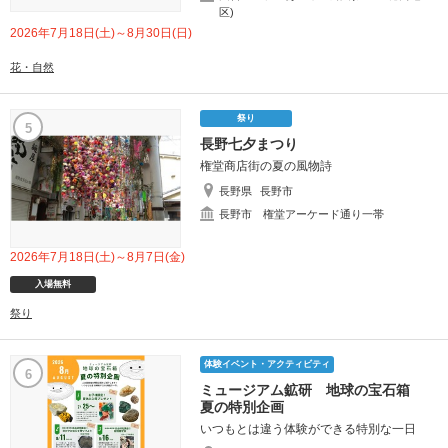
区)
2026年7月18日(土)～8月30日(日)
花・自然
祭り
5
長野七夕まつり
権堂商店街の夏の風物詩
長野県
長野市
長野市 権堂アーケード通り一帯
2026年7月18日(土)～8月7日(金)
入場無料
祭り
体験イベント・アクティビティ
6
ミュージアム鉱研 地球の宝石箱
夏の特別企画
いつもとは違う体験ができる特別な一日