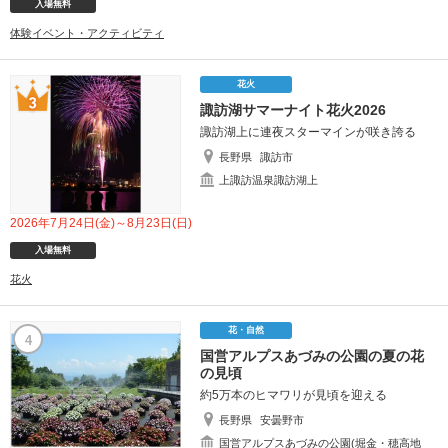
入場無料
体験イベント・アクティビティ
花火
諏訪湖サマーナイト花火2026
諏訪湖上に連夜スターマインが咲き誇る
長野県
諏訪市
上諏訪温泉諏訪湖上
2026年7月24日(金)～8月23日(日)
入場無料
花火
花・自然
4
国営アルプスあづみの公園の夏の花
の見頃
約5万本のヒマワリが見頃を迎える
長野県
安曇野市
国営アルプスあづみの公園(堀金・穂高地