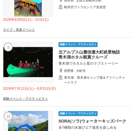
長野県
北佐久郡軽井沢町
軽井沢ヴィラセシリア音楽堂
2026年8月8日(土)～22日(土)
ライブ・音楽イベント
体験イベント・アクティビティ
9
北アルプス山麓信濃大町絶景物語
青木湖ホタル観賞クルーズ
青木湖でホタルと星のラブストーリー
長野県
大町市
青木湖、青木湖キャンプ場＆アドベンチャ
ークラブ
2026年7月11日(土)～8月31日(月)
体験イベント・アクティビティ
体験イベント・アクティビティ
10
SORA(ソラ)ウォーターキッズパーク
全7種類の水遊びエア遊具を楽しめる