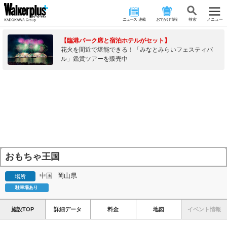
ニュース･連載
おでかけ情報
検 索
メニュー
【臨港パーク席と宿泊ホテルがセット】
花火を間近で堪能できる！「みなとみらいフェスティバ
ル」鑑賞ツアーを販売中
おもちゃ王国
中国
岡山県
場所
駐車場あり
施設TOP
詳細データ
料金
地図
イベント情報