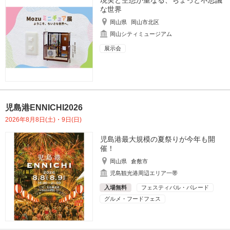
現実と空想が重なる、ちょっと不思議
な世界
岡山県
岡山市北区
岡山シティミュージアム
展示会
児島港ENNICHI2026
2026年8月8日(土)・9日(日)
児島港最大規模の夏祭りが今年も開
催！
岡山県
倉敷市
児島観光港周辺エリア一帯
入場無料
フェスティバル・パレード
グルメ・フードフェス