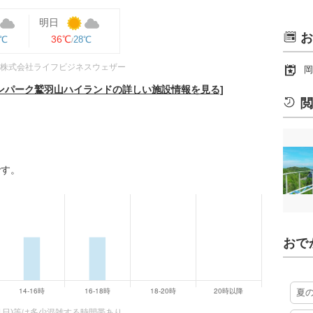
明日
お
36℃
8℃
28℃
株式会社ライフビジネスウェザー
岡
ンパーク鷲羽山ハイランドの詳しい施設情報を見る]
閲
です。
おで
夏
1日)等は多少混雑する時間帯あり