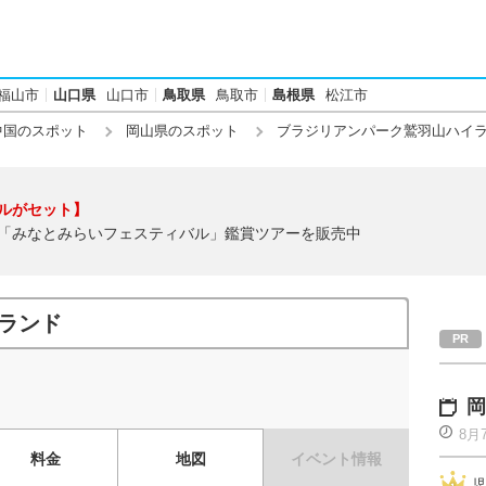
福山市
山口県
山口市
鳥取県
鳥取市
島根県
松江市
中国のスポット
岡山県のスポット
ブラジリアンパーク鷲羽山ハイ
ルがセット】
「みなとみらいフェスティバル」鑑賞ツアーを販売中
ランド
岡
8月
料金
地図
イベント情報
児