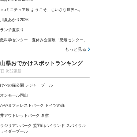
ozuミニチュア展 ようこそ、ちいさな世界へ。
川夏あかり2026
ランチ夏祭り
敷科学センター 夏休み企画展「恐竜センター」
もっと見る
山県おでかけスポットランキング
7日 9:32更新
けべの森公園 レジャープール
オンモール岡山
かやまフォレストパーク ドイツの森
井アウトレットパーク 倉敷
ラジリアンパーク 鷲羽山ハイランド スパイラル
ライダープール