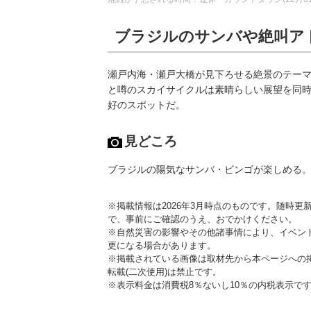
ブラジルのサンバや絶叫ア
瀬戸内海・瀬戸大橋が見下ろせる絶景のテー
と噂のスカイサイクルは素晴らしい展望を同
好のスポットだ。
見どころ
ブラジルの陽気なサンバ・ビンゴが楽しめる
※掲載情報は2026年3月時点のものです。随時
で、事前にご確認のうえ、おでかけください。
※自然災害の影響やその他諸事情により、イベン
更になる場合があります。
※掲載されている画像は取材先から本ページへの
転載(二次使用)は禁止です。
※表示料金は消費税8％ないし10％の内税表示で