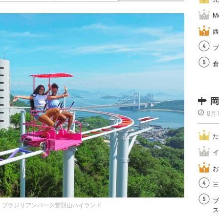
M
西
ブ
倉
岡
8月
た
イ
お
三
ブ
：ブラジリアンパーク鷲羽山ハイランド
ス