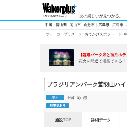
次の楽しいが見つかる。
中国
岡山県
岡山市
倉敷市
広島県
広島市
ウォーカープラス
おでかけスポット
【臨港パーク席と宿泊ホテ
花火を間近で堪能できる！
ブラジリアンパーク鷲羽山ハイ
場所
中国
岡山県
駐車場あり
施設TOP
詳細データ