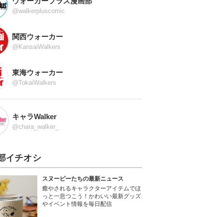
ウォーカープラス漫画部
@walkerpluscomic
関西ウォーカー
@KansaiWalkers
東海ウォーカー
@TokaiWalkers
キャラWalker
@chara_walker_
部イチオシ
スヌーピーたちの最新ニュース
癒やされるキャラクターアイテムでほ
っと一息つこう！かわいい最新グッズ
やイベント情報を毎日配信