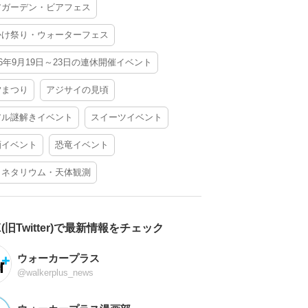
アガーデン・ビアフェス
かけ祭り・ウォーターフェス
26年9月19日～23日の連休開催イベント
夕まつり
アジサイの見頃
アル謎解きイベント
スイーツイベント
酒イベント
恐竜イベント
ラネタリウム・天体観測
X(旧Twitter)で最新情報をチェック
ウォーカープラス
@walkerplus_news