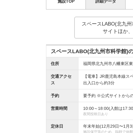
施設TOP
詳細データ
スペースLABO(北九
サイトほか、
スペースLABO(北九州市科学館
住所
福岡県北九州市八幡東区東田4
交通アクセ
【電車】JR鹿児島本線ス
ス
出入口から約3分
予約
要予約 ※公式サイトから
営業時間
10:00～18:00(入館は17:3
夜間投映日あり
定休日
年末年始(12月29日〜1月3
施設保守等のため、臨時で休館