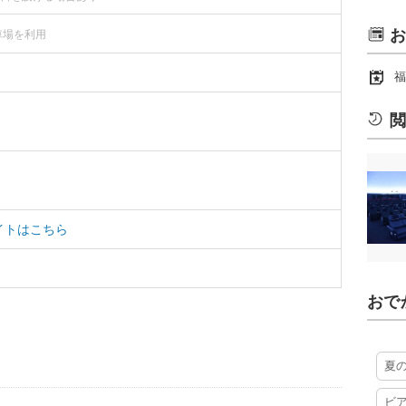
お
車場を利用
福
閲
イトはこちら
おで
夏
ビ