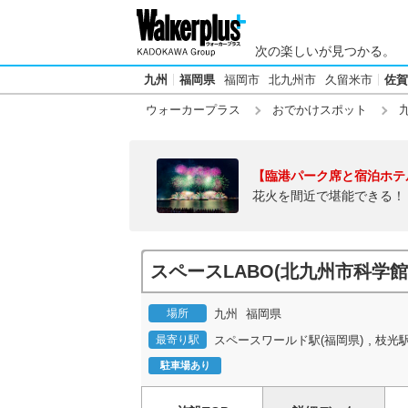
次の楽しいが見つかる。
九州
福岡県
福岡市
北九州市
久留米市
佐賀
ウォーカープラス
おでかけスポット
【臨港パーク席と宿泊ホテ
花火を間近で堪能できる！
スペースLABO(北九州市科学
場所
九州
福岡県
,
最寄り駅
スペースワールド駅(福岡県)
枝光駅
駐車場あり