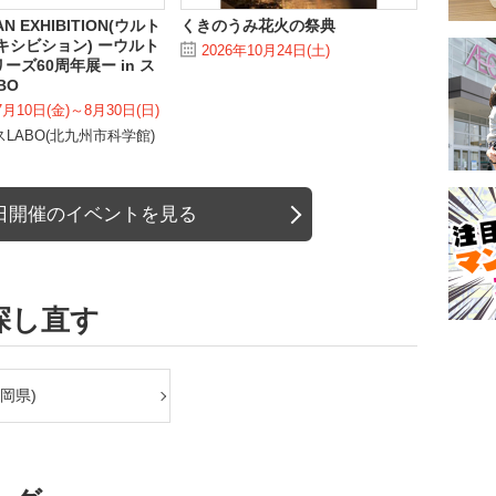
N EXHIBITION(ウルト
くきのうみ花火の祭典
キシビション) ーウルト
2026年10月24日(土)
ーズ60周年展ー in ス
BO
7月10日(金)～8月30日(日)
LABO(北九州市科学館)
日開催のイベントを見る
探し直す
岡県)