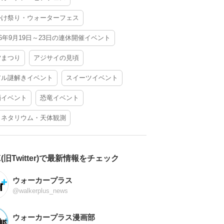
かけ祭り・ウォーターフェス
26年9月19日～23日の連休開催イベント
夕まつり
アジサイの見頃
アル謎解きイベント
スイーツイベント
酒イベント
恐竜イベント
ラネタリウム・天体観測
X(旧Twitter)で最新情報をチェック
ウォーカープラス
@walkerplus_news
ウォーカープラス漫画部