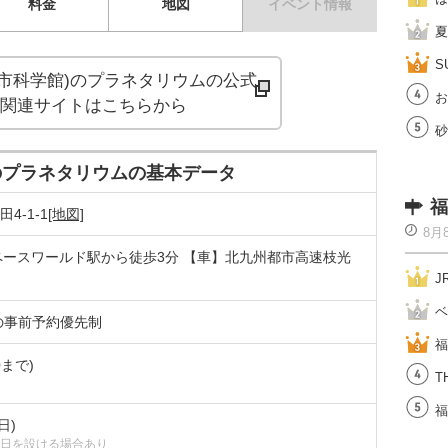
料金
地図
イベント情報
夏
S
州市科学館)のプラネタリウムの
公式
お
関連サイトはこちらから
砂
)のプラネタリウムの基本データ
福
-1-1
[地図]
8月
ペースワールド駅から徒歩3分 【車】北九州都市高速枝光
J
ベ
の事前予約優先制
福
0まで)
T
福
日)
日を設ける場合あり